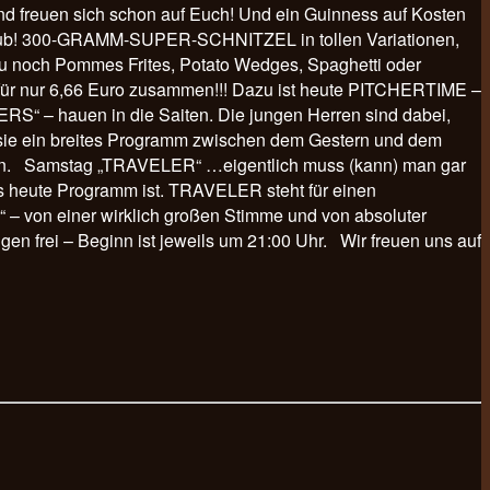
d freuen sich schon auf Euch! Und ein Guinness auf Kosten
n Pub! 300-GRAMM-SUPER-SCHNITZEL in tollen Variationen,
azu noch Pommes Frites, Potato Wedges, Spaghetti oder
ür nur 6,66 Euro zusammen!!! Dazu ist heute PITCHERTIME –
HERS“ – hauen in die Saiten. Die jungen Herren sind dabei,
n sie ein breites Programm zwischen dem Gestern und dem
reißen. Samstag „TRAVELER“ …eigentlich muss (kann) man gar
s heute Programm ist. TRAVELER steht für einen
k“ – von einer wirklich großen Stimme und von absoluter
gen frei – Beginn ist jeweils um 21:00 Uhr. Wir freuen uns auf