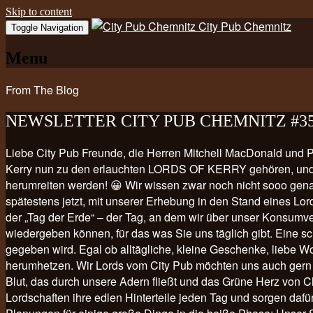
Skip to content
City Pub Chemnitz
Toggle Navigation
Menu
From The Blog
NEWSLETTER CITY PUB CHEMNITZ #3
Liebe City Pub Freunde, die Herren Mitchell MacDonald und 
Kerry nun zu den erlauchten LORDS OF KERRY gehören, und die
herumreiten werden! 😀 Wir wissen zwar noch nicht sooo genau,
spätestens jetzt, mit unserer Erhebung in den Stand eines Lo
der „Tag der Erde“ – der Tag, an dem wir über unser Konsumve
wiedergeben können, für das was Sie uns täglich gibt. Eine sc
gegeben wird. Egal ob alltägliche, kleine Geschenke, liebe Wor
herumhetzen. Wir Lords vom City Pub möchten uns auch gern fü
Blut, das durch unsere Adern fließt und das Grüne Herz von C
Lordschaften ihre edlen Hinterteile jeden Tag und sorgen dafü