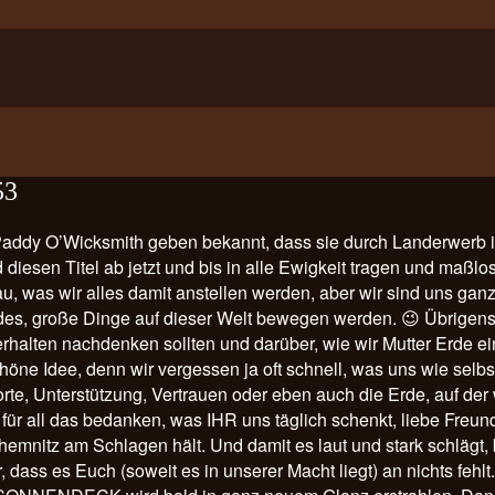
53
Paddy O’Wicksmith geben bekannt, dass sie durch Landerwerb i
sen Titel ab jetzt und bis in alle Ewigkeit tragen und maßlos
 was wir alles damit anstellen werden, aber wir sind uns ganz 
rdes, große Dinge auf dieser Welt bewegen werden. 😉 Übrigens 
rhalten nachdenken sollten und darüber, wie wir Mutter Erde e
höne Idee, denn wir vergessen ja oft schnell, was uns wie selbs
te, Unterstützung, Vertrauen oder eben auch die Erde, auf der w
r all das bedanken, was IHR uns täglich schenkt, liebe Freund
hemnitz am Schlagen hält. Und damit es laut und stark schlägt
r, dass es Euch (soweit es in unserer Macht liegt) an nichts feh