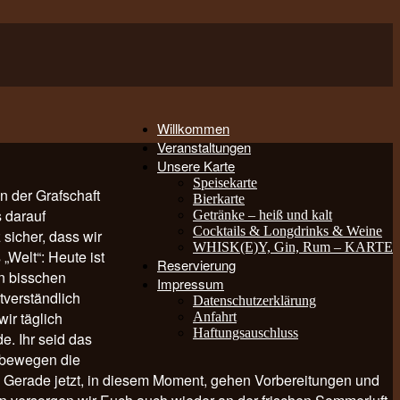
Willkommen
Veranstaltungen
Unsere Karte
Speisekarte
n der Grafschaft
Bierkarte
 darauf
Getränke – heiß und kalt
Cocktails & Longdrinks & Weine
sicher, dass wir
WHISK(E)Y, Gin, Rum – KARTE
„Welt“: Heute ist
Reservierung
in bisschen
Impressum
tverständlich
Datenschutzerklärung
ir täglich
Anfahrt
Haftungsauschluss
e. Ihr seid das
, bewegen die
lt. Gerade jetzt, in diesem Moment, gehen Vorbereitungen und