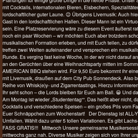
Planungen für einige große Dinge in die heiße Phase: Unse
mit Cocktails, internationalen Bieren, Eisbechern, Spezialität
lordschaftlicher guter Laune. 😉 Übrigens Livemusik: Auch hie
Gast in den lordschaftlichen Hallen. Dieser Mann ist ein Virtu
sein. Eine Platzreservierung wäre zu diesem Event äußerst rats
noch ein paar Wochen – wir möchten Euch aber trotzdem schon
musikalischen Formation erleben, und mit Euch teilen, zu dü
treffen zwei Welten aufeinander und versprechen ein musikali
Runde. Es verging fast keine Woche, in der wir nicht darauf
an den Gerüchten über eine Weihnachtsparty mitten im Sommer d
AMERICAN BBQ stehen wird. Für 9,50 Euro bekommt ihr einen 
mit Livemusik, draußen auf dem City Pub Sonnendeck. Also bri
Reihe von Whisk(e)y- und Zigarrentastings. Hierzu informiere
Ihr seht schon – die Lords bleiben für Euch am Ball. 😀 Und d
Am Montag ist wieder „Studententag““. Das heißt aber nicht, da
Cocktails und verschiedene Speisen – ein großes Pils vom Fas
Euer Schnäppchen zum Wochenstart! Der Dienstag ist ALL-Y
Umfallen. Wählt dazu unter 5 tollen Variationen. Es gibt 
FASS GRATIS!!! Mittwoch Unsere gemeinsame Musikersession ist
mittwochs ganz nah. Diverse Musiker zeigen sich von Ihrer unp