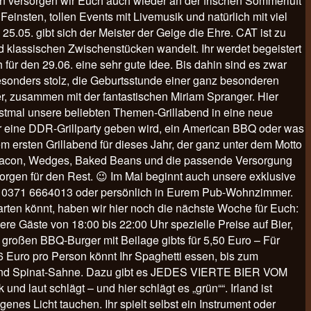
 versorgen wir Euch auch wieder an der frischen Sommerluft
einsten, tollen Events mit Livemusik und natürlich mit viel
5.05. gibt sich der Meister der Geige die Ehre. CAT ist zu
und klassischen Zwischenstücken wandelt. Ihr werdet begeistert
 für den 29.06. eine sehr gute Idee. Bis dahin sind es zwar
sonders stolz, die Geburtsstunde einer ganz besonderen
r, zusammen mit der fantastischen Miriam Spranger. Hier
rstmal unsere beliebten Themen-Grillabend in eine neue
er eine DDR-Grillparty geben wird, ein American BBQ oder was
m ersten Grillabend für dieses Jahr, der ganz unter dem Motto
, Bacon, Wedges, Baked Beans und die passende Versorgung
orgen für den Rest. 😉 Im Mai beginnt auch unsere exklusive
nter 0371 6664013 oder persönlich in Eurem Pub-Wohnzimmer.
arten könnt, haben wir hier noch die nächste Woche für Euch:
ere Gäste von 18:00 bis 22:00 Uhr spezielle Preise auf Bier,
 großen BBQ-Burger mit Beilage gibts für 5,50 Euro – Für
uro pro Person könnt Ihr Spaghetti essen, bis zum
e und Spinat-Sahne. Dazu gibt es JEDES VIERTE BIER VOM
laut schlägt – und hier schlägt es „grün““. Irland ist
nes Licht tauchen. Ihr spielt selbst ein Instrument oder