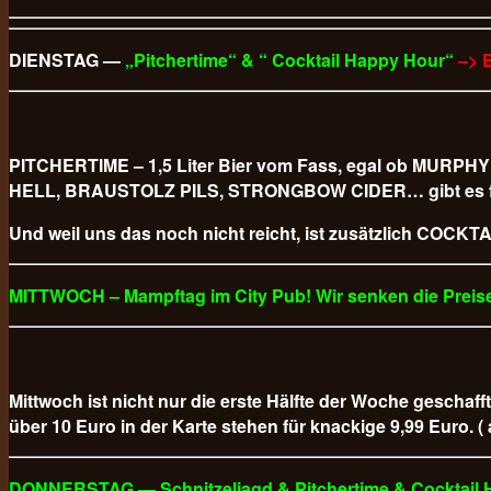
DIENSTAG —
„Pitchertime“ & “ Cocktail Happy Hour“
–> 
PITCHERTIME – 1,5 Liter Bier vom Fass, egal ob M
HELL, BRAUSTOLZ PILS, STRONGBOW CIDER… gibt es für
Und weil uns das noch nicht reicht, ist zusätzlich COCKTAI
MITTWOCH – Mampftag im City Pub! Wir senken die Preise
Mittwoch ist nicht nur die erste Hälfte der Woche geschaff
über 10 Euro in der Karte stehen für knackige 9,99 Euro. (
DONNERSTAG — Schnitzeljagd & Pitchertime & Cocktail