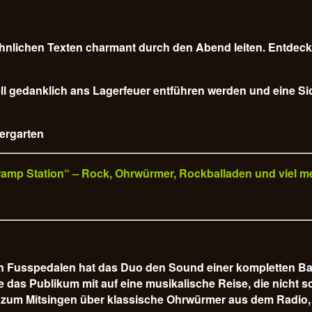
nlichen Texten charmant durch den Abend leiten. Entdecke
l gedanklich ans Lagerfeuer entführen werden und eine Sich
iergarten
„Tramp Station“ – Rock, Ohrwürmer, Rockballaden und viel m
hen Fusspedalen hat das Duo den Sound einer kompletten B
s Publikum mit auf eine musikalische Reise, die nicht so 
 zum Mitsingen über klassische Ohrwürmer aus dem Radio, 