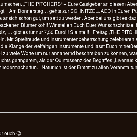
mitzumachen. „THE PITCHERS“ – Eure Gastgeber an diesem Aben
 beteiligt. Am Donnerstag… gehts zur SCHNITZELJAGD in Eure
ja ansich schon gut, um satt zu werden. Aber bei uns gibt es d
ackenen Blumenkohl! Wir stellen Euch Euer Wunschschnitzel f
z, … gibt es für nur 7,50 Euro!!! Slainte!!! Freitag „THE PITC
eln. Mit Spielfreude und Instrumentenbeherrschung zelebriere
t die Klänge der vielfältigen Instrumente und lasst Euch mit
l zu viele Worte um nur annähernd beschreiben zu können, wa
 nichts geringerem, als der Quintessenz des Begriffes „Livemusi
dermacherfun. Natürlich ist der Eintritt zu allen Veranstaltun
ür euch 😉