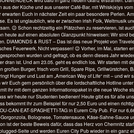
r SONNENDECK wird bald in ganz neuem Glanz erstrahlen. Dann
en aus der Küche und aus unserer Café-Bar, mit Whisk(e)ys vom F
r erwarten Euch in nächster Zeit ein paar besondere Perlen. Am 2
ose. Es ist unglaublich, wie er zwischen irish Folk, Weltmusik 
am. 😉 Schon rechtzeitig ein Plätzchen zu reservieren, ist auch
 heute auf einen absoluten Glanzpunkt hinweisen: Wir sind be
rfen. DIAMONDS & RUST – Das ist das neue Projekt von Travele
sches Feuerwerk. Nicht verpassen! 😉 Vorher, im Mai, starten e
 angesprochen wurden und gefragt, ob es denn dieses Jahr wied
ran ist. Und am 23.05. geht es endlich los. Wir starten mit de
großen Burger, frisch vom Grill, Spare Rips, Grillwürstchen
ngt Hunger und Lust am „American Way of Life“ mit – und wir s
n wir Euch gern persönlich über die lordschaftliche Hotline u
amit ihr mit dem ganzen Informationspaket in die neue Woche st
ss wir heute nur Studenten bedienen! Heute gibt es für alle uns
s bekommt ihr zum Beispiel für nur 2,50 Euro und einen richtig
OU-CAN-EAT-SPAGHETTI-TAG in Eurem City Pub. Für nur 6,66 E
Lachs-Gorgonzola, Bolognese, Tomatensauce, Käse-Sahne-Sauc
 der beste Beweis dafür, dass das Herz von Chemnitz stark und 
lugged-Seite und werden Euren City Pub wieder in ein ganz eige