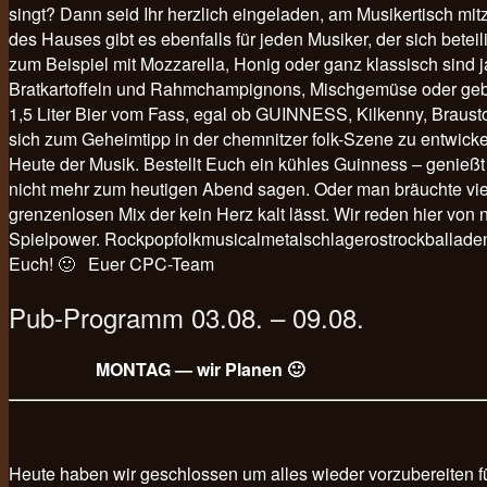
singt? Dann seid Ihr herzlich eingeladen, am Musikertisch 
des Hauses gibt es ebenfalls für jeden Musiker, der sich
zum Beispiel mit Mozzarella, Honig oder ganz klassisch sind 
Bratkartoffeln und Rahmchampignons, Mischgemüse oder geb
1,5 Liter Bier vom Fass, egal ob GUINNESS, Kilkenny, Braustol
sich zum Geheimtipp in der chemnitzer folk-Szene zu entwick
Heute der Musik. Bestellt Euch ein kühles Guinness – genieß
nicht mehr zum heutigen Abend sagen. Oder man bräuchte vie
grenzenlosen Mix der kein Herz kalt lässt. Wir reden hier von
Spielpower. Rockpopfolkmusicalmetalschlagerostrockballadenlie
Euch! 🙂 Euer CPC-Team
Pub-Programm 03.08. – 09.08.
MONTAG — wir Planen 🙂
Heute haben wir geschlossen um alles wieder vorzubereiten f