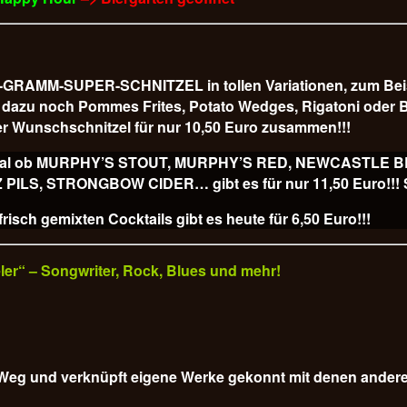
AMM-SUPER-SCHNITZEL in tollen Variationen, zum Beispiel
 es dazu noch Pommes Frites, Potato Wedges, Rigatoni od
r Wunschschnitzel für nur 10,50 Euro
zusammen!!!
ss, egal ob MURPHY’S STOUT, MURPHY’S RED, NEWCASTLE
, STRONGBOW CIDER… gibt es für nur 11,50 Euro!!! Sl
isch gemixten Cocktails gibt es heute für
6,50 Euro!!!
veler“ – Songwriter, Rock, Blues und mehr!
em Weg und verknüpft eigene Werke gekonnt mit denen ander