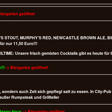
Biergarten geöffnet
URPHY’S STOUT, MURPHY’S RED, NEWCASTLE BROWN ALE,
 nur 11,50 Euro!!!
LTIME: Unsere frisch gemixten Cocktails gibt es heute für 6
!!!
-> Biergarten geöffnet!
t, sondern auch Zeit sich gepflegt satt zu essen. In City-Pu
 außer Rumpsteak und Grillteller
 Happy Hour
–> Biergarten geöffnet