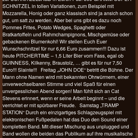
SCHNITZEL in tollen Variationen, zum Beispiel mit
Mozzarella, Honig oder ganz klassisch sind ja ansich schon
gut, um satt zu werden. Aber bei uns gibt es dazu noch
Pommes Frites, Potato Wedges, Spaghetti oder
Bratkartoffeln und Rahmchampignons, Mischgemüse oder
gebackenen Blumenkohl! Wir stellen Euch Euer
Wunschschnitzel für nur 6,66 Euro zusammen!!! Dazu ist
heute PITCHERTIME – 1,5 Liter Bier vom Fass, egal ob
GUINNESS, Kilkenny, Braustolz, … gibt es für nur 7,50
Euro!!! Slainte!!! Freitag „JOHN DOE“ betritt die Bühne. Der
Mann ohne Namen wird mit bekannten Ohrwürmern, einer
unverwechselbaren Stimme und viel Spaß für einen
unvergesslichen Abend sorgen! Man fühlt sich an Cat
Stevens erinnert, wenn er seine Arbeit beginnt – und die
verrichtet er mit spürbarer Freude. Samstag „TRAMP
STATION“ Durch ein einzigartiges Schlagzeugspiel mit
elektronischen Fußpedalen hat das Duo den Sound einer
kompletten Band. Mit dieser Mischung aus unplugged und
Band wollen die beiden das Publikum auf ihre musikalische