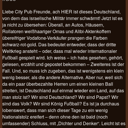
Liebe City Pub Freunde, ach HIER ist dieses Deutschland,
von dem das israelische Militär immer schwärmt! Jetzt ist es
ja nicht zu übersehen: Überall, an Autos, Häusern,
Rollatoren weißhaariger Omas und Alibi-Aktenkoffern
übereifriger Vodafone-Verkäufer prangen die Farben
schwarz-rot-gold. Das bedeutet entweder, dass der dritte
Weltkrieg ansteht – oder, dass mal wieder internationaler
Fußball gespielt wird. Ich weiss – ich habs gesehen, gehört,
gelesen, erzählt und gepostet bekommen – Zweiteres ist der
Fall. Und, so muss ich zugeben, das ist wenigstens ein klein
wenig besser, als die andere Alternative. Aber nur, weil sich
da ein paar überbezahlte Herren um einen kleinen Ball
streiten, ist Deutschland auf einmal wieder ein Land, auf das
man stolz ist? Wir sind Deutschland? Wir sind Papst? Wir
sind das Volk? Wir sind König Fußball? Es ist ja durchaus
lobenswert, dass man sich dieser Tage zu ein wenig
Nationalstolz ereifert – denn ohne den ist bald (noch
umfassender) Schluss, mit „Dichter und Denker“. Leicht ist es