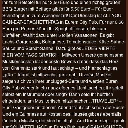
ihr zum Beispiel für nur 2,50 Euro und einen richtig großen
BBQ-Burger mit Beilage gibt’s für 5,50 Euro – Für Euer
Schnäppchen zum Wochenstart! Der Dienstag ist ALL-YOU-
CAN-EAT-SPAGHETTI-TAG in Eurem City Pub. Für nur 6,66
Euro pro Person könnt Ihr Spaghetti essen, bis zum
Umfallen. Wählt dazu unter 5 tollen Variationen. Es gibt
Lachs-Gorgonzola, Bolognese, Tomatensauce, Käse-Sahne-
Sauce und Spinat-Sahne. Dazu gibt es JEDES VIERTE
BIER VOM FASS GRATIS!!! Mittwoch Unsere gemeinsame
Musikersession ist der beste Beweis dafür, dass das Herz
von Chemnitz stark und laut schlägt – und hier schlägt es
„grün““. Irland ist mittwochs ganz nah. Diverse Musiker
zeigen sich von Ihrer unplugged-Seite und werden Euren
City Pub wieder in ein ganz eigenes Licht tauchen. Ihr spielt
selbst ein Instrument oder singt? Dann seid Ihr herzlich
eingeladen, am Musikertisch mitzumachen. „TRAVELER“ –
Euer Gastgeber an diesem Abend freut sich schon auf Euch!
Und ein Guinness auf Kosten des Hauses gibt es ebenfalls
für jeden Musiker, der sich beteiligt. Am Donnerstag… gehts
zur SCHNITZELJAGD in Euren Pub! 300-GRAMM-SUPER-