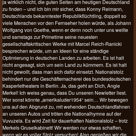
ja wirklich nicht, die guten Seiten am heutigen Deutschland
zu finden – und ich bin mir sicher, dass Konny Reimann,
Deutschlands bekanntester Republikflüchtling, doppelt so
viele Menschen vor den Fernseher holen würde, als Johann
Wolfgang von Goethe, wenn er denn noch unter uns weilte
und samstags zur Primetime seine neuesten
gesellschaftskritischen Werke mit Marcel Reich-Ranicki
besprechen würde, um an Ideen für eine ständige
Optimierung in deutschen Landen zu arbeiten. Es ist halt
nicht angesagt, sich um sein Land zu kümmern. Es ist halt
nicht gewollt, dass man sich dafür einsetzt. Nationalstolz
behindert nur die Geschäftemacherei des bundesdeutschen
Kasperletheaters in Berlin. Ja, das geht an Dich, Angie
Merkel! Ich weiss genau, dass Du unseren Newletter liest.
Wer sonst könnte „amerikaluder1954“ sein… Wir bewegen
uns auf den Abgrund zu, mit wehenden Deutschlandfahnen
an unseren Autos und tröten die Nationalhymne auf der
Vuvuzela. Es wird Zeit für dauerhaften Nationalstolz – trotz
Merkels Gruselkabinett! Wir werden nur etwas schaffen,
wenn wir es voller Stolz versuchen! Also genießen wir die