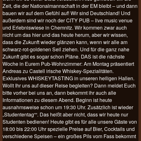
Zeit, die der Nationalmannschaft in der EM bleibt – und dann
bauen wir auf dem Gefühl auf! Wir sind Deutschland! Und
außerdem sind wir noch der CITY PUB – live music venue
und Erlebniswiese in Chemnitz. Wir kommen zwar auch
nicht um das hier und das heute herum, aber wir wissen,
dass die Zukunft wieder glänzen kann, wenn wir alle am
schwarz-rot-goldenen Seil ziehen. Und für die ganz nahe
Zukunft gibt es sogar schon Pläne. DAS ist die nächste
Woche in Eurem Pub-Wohnzimmer: Am Montag präsentiert
Andreas zu Castell irische Whiskey-Spezialitäten.
Exklusives WHISKEYTASTING in unseren heiligen Hallen.
Wollt Ihr uns auf dieser Reise begleiten? Dann meldet Euch
bitte vorher bei uns an, dann bekommt ihr auch alle
Informationen zu diesem Abend. Beginn ist heute
ausnahmsweise schon um 19:30 Uhr. Zusätzlich ist wieder
„Studententag““. Das heißt aber nicht, dass wir heute nur
Studenten bedienen! Heute gibt es für alle unsere Gäste von
18:00 bis 22:00 Uhr spezielle Preise auf Bier, Cocktails und
verschiedene Speisen – ein großes Pils vom Fass bekommt