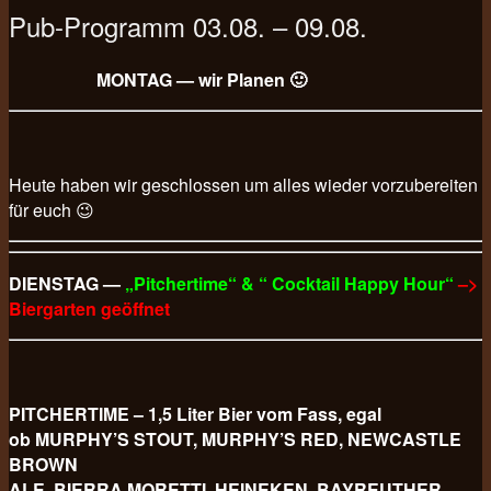
Pub-Programm 03.08. – 09.08.
MONTAG — wir Planen 🙂
Heute haben wir geschlossen um alles wieder vorzubereiten
für euch 😉
DIENSTAG —
„Pitchertime“ & “ Cocktail Happy Hour“
–>
Biergarten geöffnet
PITCHERTIME – 1,5 Liter Bier vom Fass, egal
ob MURPHY’S STOUT, MURPHY’S RED, NEWCASTLE
BROWN
ALE, BIERRA MORETTI, HEINEKEN, BAYREUTHER