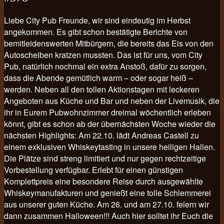
Liebe City Pub Freunde, wir sind eindeutig im Herbst
angekommen. Es gibt schon bestätigte Berichte von
bemitleidenswerten Mitbürgern, die bereits das Eis von den
Autoscheiben kratzen mussten. Das ist für uns, vom City
Pub, natürlich nochmal ein extra Anstoß, dafür zu sorgen,
dass die Abende gemütlich warm – oder sogar heiß –
werden. Neben all den tollen Aktionstagen mit leckeren
Angeboten aus Küche und Bar und neben der Livemusik, die
ihr in Eurem Pubwohnzimmer dreimal wöchentlich erleben
könnt, gibt es schon ab der übernächsten Woche wieder die
nächsten Highlights: Am 22.10. lädt Andreas Castell zu
einem exklusiven Whiskeytasting in unsere heiligen Hallen.
Die Plätze sind streng limitiert und nur gegen rechtzeitige
Vorbestellung verfügbar. Erlebt für einen günstigen
Komplettpreis eine besondere Reise durch ausgewählte
Whiskeymanufakturen und genießt eine tolle Schlemmerei
aus unserer guten Küche. Am 26. und am 27.10. feiern wir
dann zusammen Halloween!!! Auch hier solltet ihr Euch die