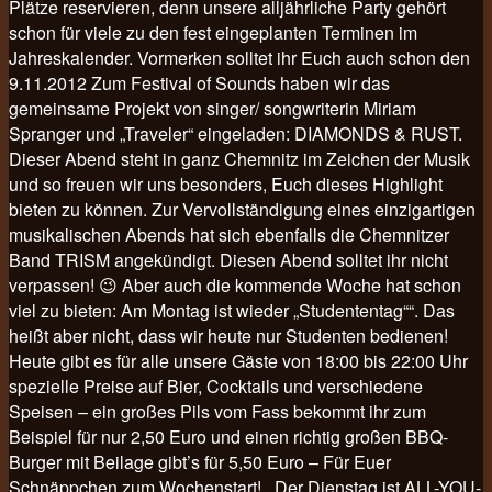
Plätze reservieren, denn unsere alljährliche Party gehört
schon für viele zu den fest eingeplanten Terminen im
Jahreskalender. Vormerken solltet ihr Euch auch schon den
9.11.2012 Zum Festival of Sounds haben wir das
gemeinsame Projekt von singer/ songwriterin Miriam
Spranger und „Traveler“ eingeladen: DIAMONDS & RUST.
Dieser Abend steht in ganz Chemnitz im Zeichen der Musik
und so freuen wir uns besonders, Euch dieses Highlight
bieten zu können. Zur Vervollständigung eines einzigartigen
musikalischen Abends hat sich ebenfalls die Chemnitzer
Band TRISM angekündigt. Diesen Abend solltet ihr nicht
verpassen! 😉 Aber auch die kommende Woche hat schon
viel zu bieten: Am Montag ist wieder „Studententag““. Das
heißt aber nicht, dass wir heute nur Studenten bedienen!
Heute gibt es für alle unsere Gäste von 18:00 bis 22:00 Uhr
spezielle Preise auf Bier, Cocktails und verschiedene
Speisen – ein großes Pils vom Fass bekommt ihr zum
Beispiel für nur 2,50 Euro und einen richtig großen BBQ-
Burger mit Beilage gibt’s für 5,50 Euro – Für Euer
Schnäppchen zum Wochenstart! Der Dienstag ist ALL-YOU-