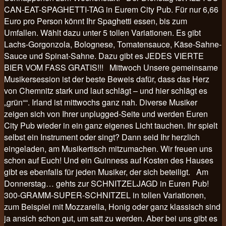
CAN-EAT-SPAGHETTI-TAG in Eurem City Pub. Für nur 6,66
Euro pro Person könnt Ihr Spaghetti essen, bis zum
Umfallen. Wählt dazu unter 5 tollen Variationen. Es gibt
Lachs-Gorgonzola, Bolognese, Tomatensauce, Käse-Sahne-
Sauce und Spinat-Sahne. Dazu gibt es JEDES VIERTE
BIER VOM FASS GRATIS!!! Mittwoch Unsere gemeinsame
Musikersession ist der beste Beweis dafür, dass das Herz
von Chemnitz stark und laut schlägt – und hier schlägt es
„grün““. Irland ist mittwochs ganz nah. Diverse Musiker
zeigen sich von Ihrer unplugged-Seite und werden Euren
City Pub wieder in ein ganz eigenes Licht tauchen. Ihr spielt
selbst ein Instrument oder singt? Dann seid Ihr herzlich
eingeladen, am Musikertisch mitzumachen. Wir freuen uns
schon auf Euch! Und ein Guinness auf Kosten des Hauses
gibt es ebenfalls für jeden Musiker, der sich beteiligt. Am
Donnerstag… gehts zur SCHNITZELJAGD in Euren Pub!
300-GRAMM-SUPER-SCHNITZEL in tollen Variationen,
zum Beispiel mit Mozzarella, Honig oder ganz klassisch sind
ja ansich schon gut, um satt zu werden. Aber bei uns gibt es