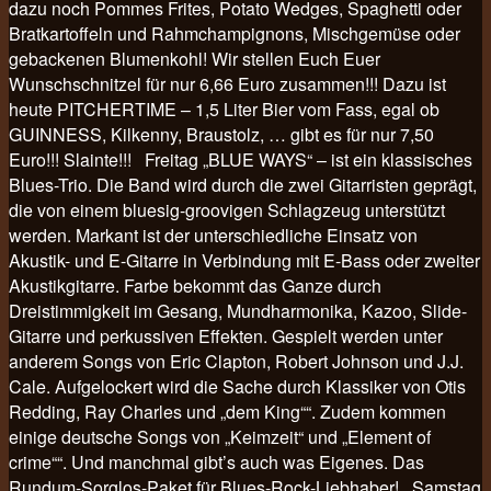
dazu noch Pommes Frites, Potato Wedges, Spaghetti oder
Bratkartoffeln und Rahmchampignons, Mischgemüse oder
gebackenen Blumenkohl! Wir stellen Euch Euer
Wunschschnitzel für nur 6,66 Euro zusammen!!! Dazu ist
heute PITCHERTIME – 1,5 Liter Bier vom Fass, egal ob
GUINNESS, Kilkenny, Braustolz, … gibt es für nur 7,50
Euro!!! Slainte!!! Freitag „BLUE WAYS“ – ist ein klassisches
Blues-Trio. Die Band wird durch die zwei Gitarristen geprägt,
die von einem bluesig-groovigen Schlagzeug unterstützt
werden. Markant ist der unterschiedliche Einsatz von
Akustik- und E-Gitarre in Verbindung mit E-Bass oder zweiter
Akustikgitarre. Farbe bekommt das Ganze durch
Dreistimmigkeit im Gesang, Mundharmonika, Kazoo, Slide-
Gitarre und perkussiven Effekten. Gespielt werden unter
anderem Songs von Eric Clapton, Robert Johnson und J.J.
Cale. Aufgelockert wird die Sache durch Klassiker von Otis
Redding, Ray Charles und „dem King““. Zudem kommen
einige deutsche Songs von „Keimzeit“ und „Element of
crime““. Und manchmal gibt’s auch was Eigenes. Das
Rundum-Sorglos-Paket für Blues-Rock-Liebhaber! Samstag