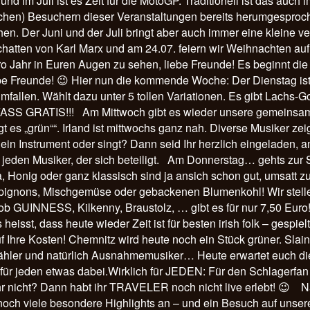
d im Juli ist es Zeit für die MotoGP. Traditionell ist das auch 
chen) Besuchern dieser Veranstaltungen bereits herumgesproch
en. Der Juni und der Juli bringt aber auch immer eine kleine ve
m Schatten von Karl Marx und am 24.07. feiern wir Weihnachten
ro Jahr in Euren Augen zu sehen, liebe Freunde! Es beginnt die
 liebe Freunde! 😉 Hier nun die kommende Woche: Der Diensta
 Umfallen. Wählt dazu unter 5 tollen Variationen. Es gibt Lac
SS GRATIS!!! Am Mittwoch gibt es wieder unsere gemeinsam
gt es „grün““. Irland ist mittwochs ganz nah. Diverse Musiker z
st ein Instrument oder singt? Dann seid Ihr herzlich eingeladen
 für jeden Musiker, der sich beteiligt. Am Donnerstag… geh
, Honig oder ganz klassisch sind ja ansich schon gut, umsatt z
pignons, Mischgemüse oder gebackenen Blumenkohl! Wir stelle
ob GUINNESS, Kilkenny, Braustolz, … gibt es für nur 7,50 Euro
eisst, dass heute wieder Zeit ist für besten irish folk – gespi
auf Ihre Kosten! Chemnitz wird heute noch ein Stück grüner. 
zähler und natürlich Ausnahmemusiker… Heute erwartet euch di
 für jeden etwas dabei.Wirklich für JEDEN: Für den Schlagerfa
 nicht? Dann habt ihr TRAVELER noch nicht live erlebt! 😉 Natür
 noch viele besondere Highlights an – und ein Besuch auf unse