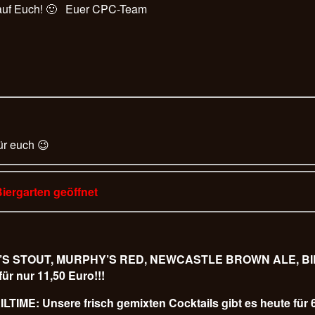
s auf Euch! 🙂 Euer CPC-Team
ür euch 😉
Biergarten geöffnet
URPHY’S STOUT, MURPHY’S RED, NEWCASTLE BROWN ALE,
 nur 11,50 Euro!!!
LTIME: Unsere frisch gemixten Cocktails gibt es heute für 6