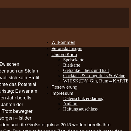
Willkommen
Veranstaltungen
Unsere Karte
Speisekarte
. Zwischen
Bierkarte
der auch an Stefan
Getränke – heiß und kalt
Cocktails & Longdrinks & Weine
il sich kein Profit
WHISK(E)Y, Gin, Rum – KARTE
hte das Potential
Reservierung
urtstag: Es war am
Impressum
en Jahr bereits
Datenschutzerklärung
n Jahren der
Anfahrt
Haftungsauschluss
 Trotz bewegter
orgen – ist der
nden und die Großereignisse 2013 werfen bereits ihre