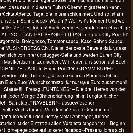
im City Pub eine aufregende Zeit, denn es hat sich unter den
en, dass man in diesem Pub in Chemnitz gut feiern kann.
rrückte Ader zu Tage, die in uns schlummert. Und so ist am
 auf unserem Sonnendeck! Warum? Weil wir’s können! Und weil
 heiße Zeit des Jahres! Auch, wenn es gerade noch einstellige
g ist ALL-YOU-CAN-EAT-SPAGHETTI-TAG in Eurem City Pub. Für
hs-Gorgonzola, Bolognese, Tomatensauce, Käse-Sahne-Sauce
e MUSIKERSESSION. Die ist der beste Beweis dafür, dass
eigen sich von Ihrer unplugged-Seite und werden Euren City
, am Musikertisch mitzumachen. Wir freuen uns schon auf Euch!
ts zur SCHNITZELJAGD in Euren Pub!300-GRAMM-SUPER-
u werden. Aber bei uns gibt es dazu noch Pommes Frites,
n Euch Euer Wunschschnitzel für nur 6,66 Euro zusammen!!!
!!! Slainte!!! Freitag „FUNTONES“ – Die drei Herren von den
elt mit jeder Menge Bühnenerfahrung mit mit unglaublicher
Slainte! Samstag „TRAVELER“ – ausgewiesener
e volle Musifizierung! Von den süßesten Gründen der
n genauso wie für den Heavy Metal Anhänger, für den
lich ist der Eintritt zu allen Veranstaltungen frei – Beginn
rer Homepage oder auf unserer facebook-Präsenz lohnt sich