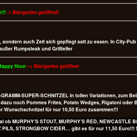
!!!
-> Biergarten geöffnet!
t, sondern auch Zeit sich gepflegt satt zu essen. In City-Pu
 außer Rumpsteak und Grillteller
 Happy Hour
–> Biergarten geöffnet
AMM-SUPER-SCHNITZEL in tollen Variationen, zum Beispiel
 es dazu noch Pommes Frites, Potato Wedges, Rigatoni od
r Wunschschnitzel für nur 10,50 Euro
zusammen!!!
ss, egal ob MURPHY’S STOUT, MURPHY’S RED, NEWCASTLE
, STRONGBOW CIDER… gibt es für nur 11,50 Euro!!! Sl