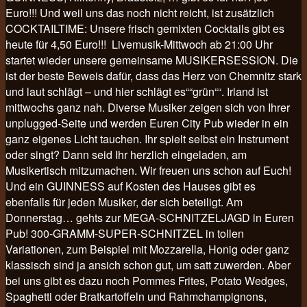
Euro!!! Und weil uns das noch nicht reicht, ist zusätzlich
COCKTAILTIME: Unsere frisch gemixten Cocktails gibt es
heute für 4,50 Euro!!! Livemusik-Mittwoch ab 21:00 Uhr
startet wieder unsere gemeinsame MUSIKERSESSION. Die
ist der beste Beweis dafür, dass das Herz von Chemnitz stark
und laut schlägt – und hier schlägt es““grün““. Irland ist
mittwochs ganz nah. Diverse Musiker zeigen sich von Ihrer
unplugged-Seite und werden Euren City Pub wieder in ein
ganz eigenes Licht tauchen. Ihr spielt selbst ein Instrument
oder singt? Dann seid Ihr herzlich eingeladen, am
Musikertisch mitzumachen. Wir freuen uns schon auf Euch!
Und ein GUINNESS auf Kosten des Hauses gibt es
ebenfalls für jeden Musiker, der sich beteiligt. Am
Donnerstag… gehts zur MEGA-SCHNITZELJAGD in Euren
Pub! 300-GRAMM-SUPER-SCHNITZEL in tollen
Variationen, zum Beispiel mit Mozzarella, Honig oder ganz
klassisch sind ja ansich schon gut, um satt zuwerden. Aber
bei uns gibt es dazu noch Pommes Frites, Potato Wedges,
Spaghetti oder Bratkartoffeln und Rahmchampignons,