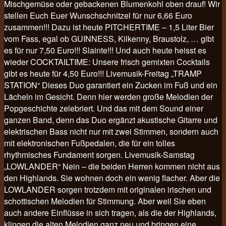
Mischgemüse oder gebackenen Blumenkohl oben drauf! Wir
stellen Euch Euer Wunschschnitzel für nur 6,66 Euro
zusammen!!! Dazu ist heute PITCHERTIME – 1,5 Liter Bier
vom Fass, egal ob GUINNESS, Kilkenny, Braustolz, … gibt
es für nur 7,50 Euro!!! Slainte!!! Und auch heute heisst es
wieder COCKTAILTIME: Unsere frisch gemixten Cocktails
gibt es heute für 4,50 Euro!!! Livemusik-Freitag „TRAMP
STATION“ Dieses Duo garantiert ein Zucken im Fuß und ein
Lächeln im Gesicht. Denn hier werden große Melodien der
Popgeschichte zelebriert. Und das mit dem Sound einer
ganzen Band, denn das Duo ergänzt akustische Gitarre und
elektrischen Bass nicht nur mit zwei Stimmen, sondern auch
mit elektronischen Fußpedalen, die für ein tolles
rhythmisches Fundament sorgen. Livemusik-Samstag
„LOWLANDER“ Nein – die beiden Herren kommen nicht aus
den Highlands. Sie wohnen doch ein wenig flacher. Aber die
LOWLANDER sorgen trotzdem mit originalen irischen und
schottischen Melodien für Stimmung. Aber weil Sie eben
auch andere Einflüsse in sich tragen, als die der Highlands,
klingen die alten Melodien ganz neu und bringen eine