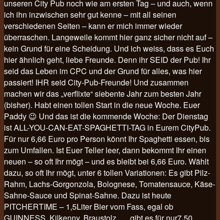
unseren City Pub noch wie am ersten Tag – und auch, wenn
ich ihn inzwischen sehr gut kenne – mit all seinen
verschiedenen Seiten – kann er mich immer wieder
überraschen. Langeweile kommt hier ganz sicher nicht auf –
kein Grund für eine Scheidung. Und ich weiss, dass es Euch
hier ähnlich geht, liebe Freunde. Denn ihr SEID der Pub! Ihr
seid das Leben im CPC und der Grund für alles, was hier
passiert! IHR seid City-Pub-Freunde! Und zusammen
machen wir das „verflixte“ siebente Jahr zum besten Jahr
(bisher). Habt einen tollen Start in die neue Woche. Euer
Paddy 😉 Und das ist die kommende Woche: Der Dienstag
ist ALL-YOU-CAN-EAT-SPAGHETTI-TAG in Eurem CityPub.
Für nur 6,66 Euro pro Person könnt Ihr Spaghetti essen, bis
zum Umfallen. Ist Euer Teller leer, dann bekommt Ihr einen
neuen – so oft Ihr mögt – und es bleibt bei 6,66 Euro. Wählt
dazu, so oft Ihr mögt, unter 6 tollen Variationen: Es gibt Pilz-
Rahm, Lachs-Gorgonzola, Bolognese, Tomatensauce, Käse-
Sahne-Sauce und Spinat-Sahne. Dazu ist heute
PITCHERTIME – 1,5Liter Bier vom Fass, egal ob
GUINNESS, Kilkenny, Braustolz, … gibt es für nur7,50