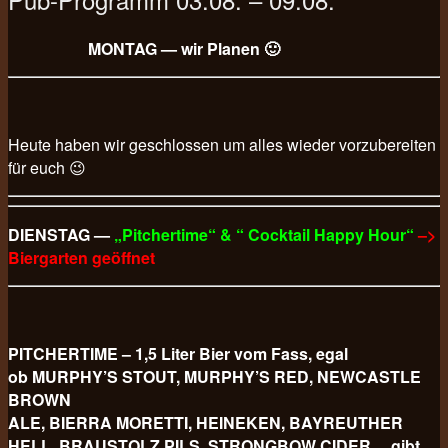
MONTAG — wir Planen 🙂
Heute haben wir geschlossen um alles wieder vorzubereiten
für euch 😉
DIENSTAG —
„Pitchertime“ & “ Cocktail Happy Hour“
–>
Biergarten geöffnet
PITCHERTIME – 1,5 Liter Bier vom Fass, egal
ob MURPHY’S STOUT, MURPHY’S RED, NEWCASTLE
BROWN
ALE, BIERRA MORETTI, HEINEKEN, BAYREUTHER
HELL, BRAUSTOLZ PILS, STRONGBOW CIDER… gibt