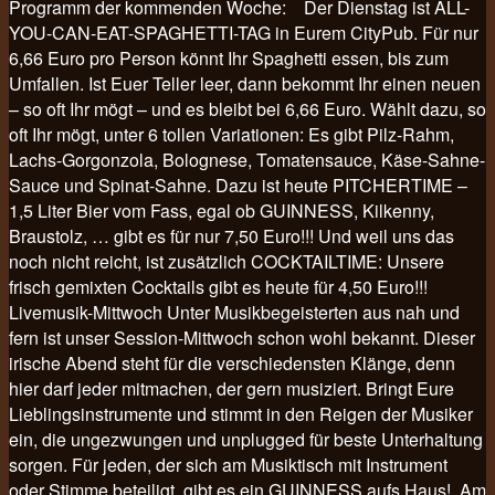
Programm der kommenden Woche: Der Dienstag ist ALL-
YOU-CAN-EAT-SPAGHETTI-TAG in Eurem CityPub. Für nur
6,66 Euro pro Person könnt Ihr Spaghetti essen, bis zum
Umfallen. Ist Euer Teller leer, dann bekommt Ihr einen neuen
– so oft Ihr mögt – und es bleibt bei 6,66 Euro. Wählt dazu, so
oft Ihr mögt, unter 6 tollen Variationen: Es gibt Pilz-Rahm,
Lachs-Gorgonzola, Bolognese, Tomatensauce, Käse-Sahne-
Sauce und Spinat-Sahne. Dazu ist heute PITCHERTIME –
1,5 Liter Bier vom Fass, egal ob GUINNESS, Kilkenny,
Braustolz, … gibt es für nur 7,50 Euro!!! Und weil uns das
noch nicht reicht, ist zusätzlich COCKTAILTIME: Unsere
frisch gemixten Cocktails gibt es heute für 4,50 Euro!!!
Livemusik-Mittwoch Unter Musikbegeisterten aus nah und
fern ist unser Session-Mittwoch schon wohl bekannt. Dieser
irische Abend steht für die verschiedensten Klänge, denn
hier darf jeder mitmachen, der gern musiziert. Bringt Eure
Lieblingsinstrumente und stimmt in den Reigen der Musiker
ein, die ungezwungen und unplugged für beste Unterhaltung
sorgen. Für jeden, der sich am Musiktisch mit Instrument
oder Stimme beteiligt, gibt es ein GUINNESS aufs Haus! Am