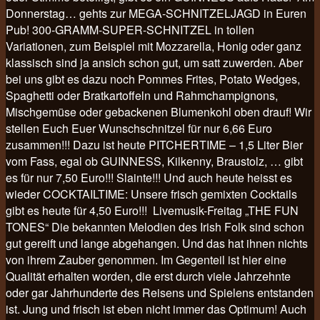
Donnerstag… gehts zur MEGA-SCHNITZELJAGD in Euren
Pub! 300-GRAMM-SUPER-SCHNITZEL in tollen
Variationen, zum Beispiel mit Mozzarella, Honig oder ganz
klassisch sind ja ansich schon gut, um satt zuwerden. Aber
bei uns gibt es dazu noch Pommes Frites, Potato Wedges,
Spaghetti oder Bratkartoffeln und Rahmchampignons,
Mischgemüse oder gebackenen Blumenkohl oben drauf! Wir
stellen Euch Euer Wunschschnitzel für nur 6,66 Euro
zusammen!!! Dazu ist heute PITCHERTIME – 1,5 Liter Bier
vom Fass, egal ob GUINNESS, Kilkenny, Braustolz, … gibt
es für nur 7,50 Euro!!! Slainte!!! Und auch heute heisst es
wieder COCKTAILTIME: Unsere frisch gemixten Cocktails
gibt es heute für 4,50 Euro!!! Livemusik-Freitag „THE FUN
TONES“ Die bekannten Melodien des Irish Folk sind schon
gut gereift und lange abgehangen. Und das hat ihnen nichts
von ihrem Zauber genommen. Im Gegenteil ist hier eine
Qualität erhalten worden, die erst durch viele Jahrzehnte
oder gar Jahrhunderte des Reisens und Spielens entstanden
ist. Jung und frisch ist eben nicht immer das Optimum! Auch