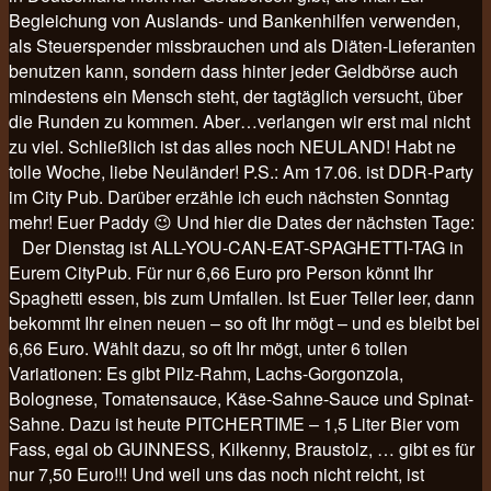
Begleichung von Auslands- und Bankenhilfen verwenden,
als Steuerspender missbrauchen und als Diäten-Lieferanten
benutzen kann, sondern dass hinter jeder Geldbörse auch
mindestens ein Mensch steht, der tagtäglich versucht, über
die Runden zu kommen. Aber…verlangen wir erst mal nicht
zu viel. Schließlich ist das alles noch NEULAND! Habt ne
tolle Woche, liebe Neuländer! P.S.: Am 17.06. ist DDR-Party
im City Pub. Darüber erzähle ich euch nächsten Sonntag
mehr! Euer Paddy 😉 Und hier die Dates der nächsten Tage:
Der Dienstag ist ALL-YOU-CAN-EAT-SPAGHETTI-TAG in
Eurem CityPub. Für nur 6,66 Euro pro Person könnt Ihr
Spaghetti essen, bis zum Umfallen. Ist Euer Teller leer, dann
bekommt Ihr einen neuen – so oft Ihr mögt – und es bleibt bei
6,66 Euro. Wählt dazu, so oft Ihr mögt, unter 6 tollen
Variationen: Es gibt Pilz-Rahm, Lachs-Gorgonzola,
Bolognese, Tomatensauce, Käse-Sahne-Sauce und Spinat-
Sahne. Dazu ist heute PITCHERTIME – 1,5 Liter Bier vom
Fass, egal ob GUINNESS, Kilkenny, Braustolz, … gibt es für
nur 7,50 Euro!!! Und weil uns das noch nicht reicht, ist