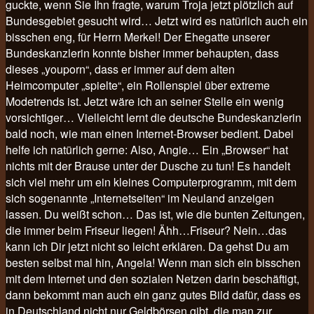
guckte, wenn Sie Ihn fragte, warum Troja jetzt plötzlich auf
Bundesgebiet gesucht wird… Jetzt wird es natürlich auch ein
bisschen eng, für Herrn Merkel! Der Ehegatte unserer
Bundeskanzlerin konnte bisher immer behaupten, dass
dieses „youporn“, dass er immer auf dem alten
Heimcomputer „spielte“, ein Rollenspiel über extreme
Modetrends ist. Jetzt wäre ich an seiner Stelle ein wenig
vorsichtiger… Vielleicht lernt die deutsche Bundeskanzlerin
bald noch, wie man einen Internet-Browser bedient. Dabei
helfe ich natürlich gerne: Also, Angie… Ein „Browser“ hat
nichts mit der Brause unter der Dusche zu tun! Es handelt
sich viel mehr um ein kleines Computerprogramm, mit dem
sich sogenannte „Internetseiten“ im Neuland anzeigen
lassen. Du weißt schon… Das ist, wie die bunten Zeitungen,
die immer beim Friseur liegen! Ähh…Friseur? Nein…das
kann ich Dir jetzt nicht so leicht erklären. Da gehst Du am
besten selbst mal hin, Angela! Wenn man sich ein bisschen
mit dem Internet und den sozialen Netzen darin beschäftigt,
dann bekommt man auch ein ganz gutes Bild dafür, dass es
in Deutschland nicht nur Geldbörsen gibt, die man zur