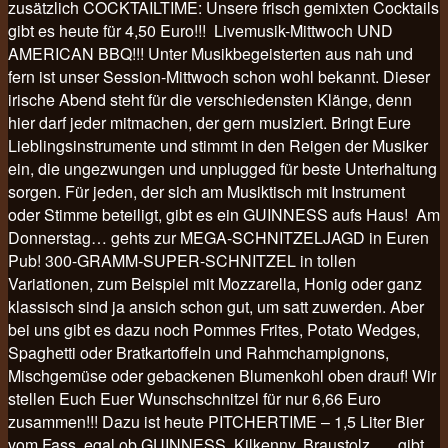
zusätzlich COCKTAILTIME: Unsere frisch gemixten Cocktails
gibt es heute für 4,50 Euro!!! Livemusik-Mittwoch UND
AMERICAN BBQ!!! Unter Musikbegeisterten aus nah und
fern ist unser Session-Mittwoch schon wohl bekannt. Dieser
irische Abend steht für die verschiedensten Klänge, denn
hier darf jeder mitmachen, der gern musiziert. Bringt Eure
Lieblingsinstrumente und stimmt in den Reigen der Musiker
ein, die ungezwungen und unplugged für beste Unterhaltung
sorgen. Für jeden, der sich am Musiktisch mit Instrument
oder Stimme beteiligt, gibt es ein GUINNESS aufs Haus! Am
Donnerstag… gehts zur MEGA-SCHNITZELJAGD in Euren
Pub! 300-GRAMM-SUPER-SCHNITZEL in tollen
Variationen, zum Beispiel mit Mozzarella, Honig oder ganz
klassisch sind ja ansich schon gut, um satt zuwerden. Aber
bei uns gibt es dazu noch Pommes Frites, Potato Wedges,
Spaghetti oder Bratkartoffeln und Rahmchampignons,
Mischgemüse oder gebackenen Blumenkohl oben drauf! Wir
stellen Euch Euer Wunschschnitzel für nur 6,66 Euro
zusammen!!! Dazu ist heute PITCHERTIME – 1,5 Liter Bier
vom Fass, egal ob GUINNESS, Kilkenny, Braustolz, … gibt