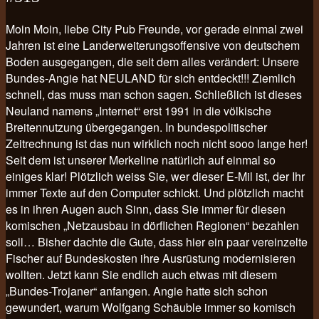
Moin Moin, liebe City Pub Freunde, vor gerade einmal zwei
Jahren ist eine Landerweiterungsoffensive von deutschem
Boden ausgegangen, die seit dem alles verändert: Unsere
Bundes-Angie hat NEULAND für sich entdeckt!!! Ziemlich
schnell, das muss man schon sagen. Schließlich ist dieses
Neuland namens „Internet“ erst 1991 in die völkische
Breitennutzung übergegangen. In bundespolitischer
Zeitrechnung ist das nun wirklich noch nicht sooo lange her!
Seit dem ist unserer Merkeline natürlich auf einmal so
einiges klar! Plötzlich weiss Sie, wer dieser E-Mil ist, der Ihr
immer Texte auf den Computer schickt. Und plötzlich macht
es in ihren Augen auch Sinn, dass Sie immer für diesen
komischen „Netzausbau in dörflichen Regionen“ bezahlen
soll… Bisher dachte die Gute, dass hier ein paar vereinzelte
Fischer auf Bundeskosten ihre Ausrüstung modernisieren
wollten. Jetzt kann Sie endlich auch etwas mit diesem
„Bundes-Trojaner“ anfangen. Angie hatte sich schon
gewundert, warum Wolfgang Schäuble immer so komisch