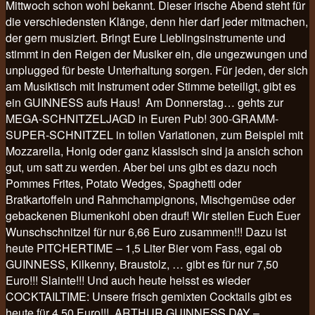
Mittwoch schon wohl bekannt. Dieser irische Abend steht für
die verschiedensten Klänge, denn hier darf jeder mitmachen,
der gern musiziert. Bringt Eure Lieblingsinstrumente und
stimmt in den Reigen der Musiker ein, die ungezwungen und
unplugged für beste Unterhaltung sorgen. Für jeden, der sich
am Musiktisch mit Instrument oder Stimme beteiligt, gibt es
ein GUINNESS aufs Haus! Am Donnerstag… gehts zur
MEGA-SCHNITZELJAGD in Euren Pub! 300-GRAMM-
SUPER-SCHNITZEL in tollen Variationen, zum Beispiel mit
Mozzarella, Honig oder ganz klassisch sind ja ansich schon
gut, um satt zu werden. Aber bei uns gibt es dazu noch
Pommes Frites, Potato Wedges, Spaghetti oder
Bratkartoffeln und Rahmchampignons, Mischgemüse oder
gebackenen Blumenkohl oben drauf! Wir stellen Euch Euer
Wunschschnitzel für nur 6,66 Euro zusammen!!! Dazu ist
heute PITCHERTIME – 1,5 Liter Bier vom Fass, egal ob
GUINNESS, Kilkenny, Braustolz, … gibt es für nur 7,50
Euro!!! Slainte!!! Und auch heute heisst es wieder
COCKTAILTIME: Unsere frisch gemixten Cocktails gibt es
heute für 4,50 Euro!!! ARTHUR GUINNESS DAY –