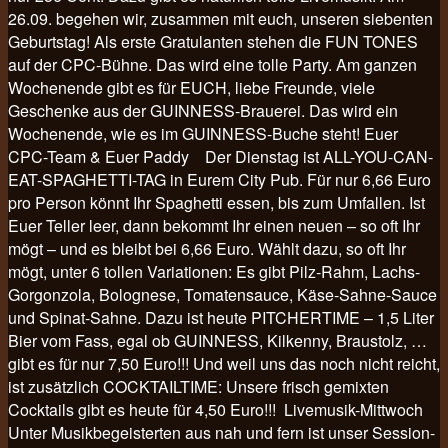
26.09. begehen wir, zusammen mit euch, unseren siebenten
Geburtstag! Als erste Gratulanten stehen die FUN TONES
auf der CPC-Bühne. Das wird eine tolle Party. Am ganzen
Wochenende gibt es für EUCH, liebe Freunde, viele
Geschenke aus der GUINNESS-Brauerei. Das wird ein
Wochenende, wie es im GUINNESS-Buche steht! Euer
CPC-Team & Euer Paddy Der Dienstag ist ALL-YOU-CAN-
EAT-SPAGHETTI-TAG in Eurem City Pub. Für nur 6,66 Euro
pro Person könnt Ihr Spaghetti essen, bis zum Umfallen. Ist
Euer Teller leer, dann bekommt Ihr einen neuen – so oft Ihr
mögt – und es bleibt bei 6,66 Euro. Wählt dazu, so oft Ihr
mögt, unter 6 tollen Variationen: Es gibt Pilz-Rahm, Lachs-
Gorgonzola, Bolognese, Tomatensauce, Käse-Sahne-Sauce
und Spinat-Sahne. Dazu ist heute PITCHERTIME – 1,5 Liter
Bier vom Fass, egal ob GUINNESS, Kilkenny, Braustolz, …
gibt es für nur 7,50 Euro!!! Und weil uns das noch nicht reicht,
ist zusätzlich COCKTAILTIME: Unsere frisch gemixten
Cocktails gibt es heute für 4,50 Euro!!! Livemusik-Mittwoch
Unter Musikbegeisterten aus nah und fern ist unser Session-