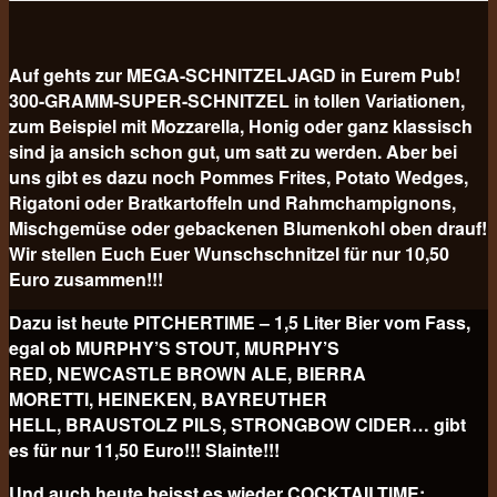
Auf gehts zur MEGA-SCHNITZELJAGD in Eurem Pub!
300-GRAMM-SUPER-SCHNITZEL in tollen Variationen,
zum Beispiel mit Mozzarella, Honig oder ganz klassisch
sind ja ansich schon gut, um satt zu werden. Aber bei
uns gibt es dazu noch Pommes Frites, Potato Wedges,
Rigatoni oder Bratkartoffeln und Rahmchampignons,
Mischgemüse oder gebackenen Blumenkohl oben drauf!
Wir stellen Euch Euer Wunschschnitzel für nur 10,50
Euro
zusammen!!!
Dazu ist heute PITCHERTIME – 1,5 Liter Bier vom Fass,
egal ob MURPHY’S STOUT, MURPHY’S
RED, NEWCASTLE BROWN ALE, BIERRA
MORETTI, HEINEKEN, BAYREUTHER
HELL, BRAUSTOLZ PILS, STRONGBOW CIDER… gibt
es für nur 11,50 Euro!!! Slainte!!!
Und auch heute heisst es wieder COCKTAILTIME: