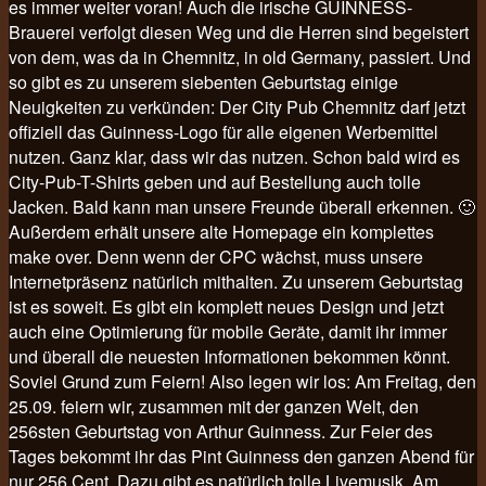
es immer weiter voran! Auch die irische GUINNESS-
Brauerei verfolgt diesen Weg und die Herren sind begeistert
von dem, was da in Chemnitz, in old Germany, passiert. Und
so gibt es zu unserem siebenten Geburtstag einige
Neuigkeiten zu verkünden: Der City Pub Chemnitz darf jetzt
offiziell das Guinness-Logo für alle eigenen Werbemittel
nutzen. Ganz klar, dass wir das nutzen. Schon bald wird es
City-Pub-T-Shirts geben und auf Bestellung auch tolle
Jacken. Bald kann man unsere Freunde überall erkennen. 🙂
Außerdem erhält unsere alte Homepage ein komplettes
make over. Denn wenn der CPC wächst, muss unsere
Internetpräsenz natürlich mithalten. Zu unserem Geburtstag
ist es soweit. Es gibt ein komplett neues Design und jetzt
auch eine Optimierung für mobile Geräte, damit ihr immer
und überall die neuesten Informationen bekommen könnt.
Soviel Grund zum Feiern! Also legen wir los: Am Freitag, den
25.09. feiern wir, zusammen mit der ganzen Welt, den
256sten Geburtstag von Arthur Guinness. Zur Feier des
Tages bekommt ihr das Pint Guinness den ganzen Abend für
nur 256 Cent. Dazu gibt es natürlich tolle Livemusik. Am