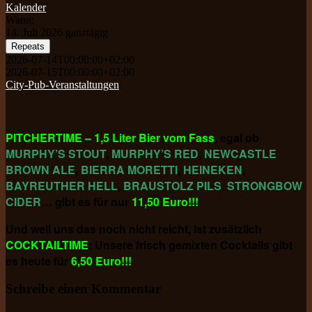
Kalender
Wann:
14. Juli 2026
ganztägig
Repeats
2026-07-14T00:00:00+02:00
2026-07-15T00:00:00+02:00
City-Pub-Veranstaltungen
PITCHERTIME
– 1,5 Liter Bier vom Fass
, egal ob
MURPHY’S STOUT
,
MURPHY’S
RED
,
NEWCASTLE
BROWN ALE
,
BIERRA
MORETTI
,
HEINEKEN
,
BAYREUTHER HELL
,
BRAUSTOLZ PILS
,
STRONGBOW
CIDER
… gibt es für nur
11,50 Euro!!!
Und weil uns das noch nicht reicht, ist zusätzlich
COCKTAILTIME
: Unsere frisch gemixten Cocktails gibt
es heute für
6,50 Euro!!!
Schreibe einen Kommentar