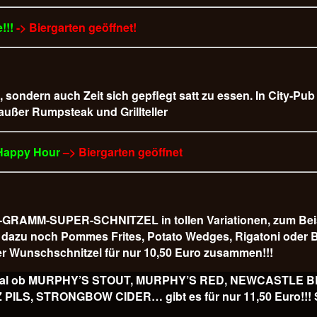
!!!
-> Biergarten geöffnet!
t, sondern auch Zeit sich gepflegt satt zu essen. In City-Pu
 außer Rumpsteak und Grillteller
 Happy Hour
–> Biergarten geöffnet
AMM-SUPER-SCHNITZEL in tollen Variationen, zum Beispiel
 es dazu noch Pommes Frites, Potato Wedges, Rigatoni od
r Wunschschnitzel für nur 10,50 Euro
zusammen!!!
ss, egal ob MURPHY’S STOUT, MURPHY’S RED, NEWCASTLE
, STRONGBOW CIDER… gibt es für nur 11,50 Euro!!! Sl