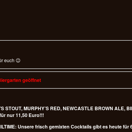
ür euch 😉
Biergarten geöffnet
URPHY’S STOUT, MURPHY’S RED, NEWCASTLE BROWN ALE,
 nur 11,50 Euro!!!
LTIME: Unsere frisch gemixten Cocktails gibt es heute für 6