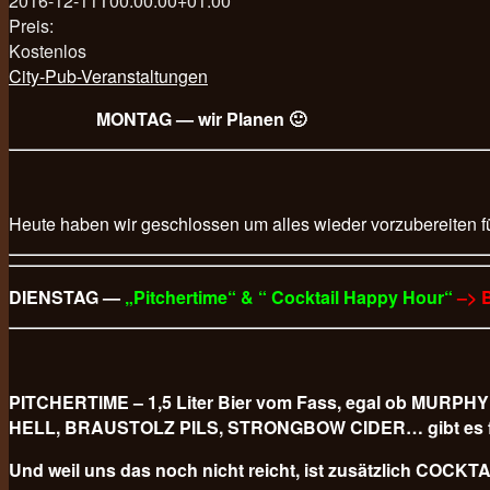
2016-12-11T00:00:00+01:00
Preis:
Kostenlos
City-Pub-Veranstaltungen
MONTAG — wir Planen 🙂
Heute haben wir geschlossen um alles wieder vorzubereiten f
DIENSTAG —
„Pitchertime“ & “ Cocktail Happy Hour“
–> 
PITCHERTIME – 1,5 Liter Bier vom Fass, egal ob M
HELL, BRAUSTOLZ PILS, STRONGBOW CIDER… gibt es für
Und weil uns das noch nicht reicht, ist zusätzlich COCKTAI