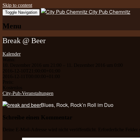
Skip to content
City Pub Chemnitz
Toggle Navigation
Menu
Break @ Beer
Kalender
Wann:
10. Dezember 2016 um 21:00 – 11. Dezember 2016 um 0:00
2016-12-10T21:00:00+01:00
2016-12-11T00:00:00+01:00
Preis:
Kostenlos
City-Pub-Veranstaltungen
Blues, Rock, Rock’n Roll im Duo
Schreibe einen Kommentar
Deine E-Mail-Adresse wird nicht veröffentlicht.
Erforderliche Felder 