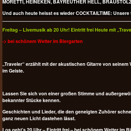
MORETTI, HEINEKEN, BAYREUTHER HELL, BRAUSTOLZ PILS
Und auch heute heisst es wieder COCKTAILTIME: Unsere fr
Freitag – Livemusik ab 20 Uhr! Eintritt frei Heute mit „Tra
-> bei schönem Wetter im Biergarten
„Traveler“ erzählt mit der akustischen Gitarre von sein
im Geiste.
Lassen Sie sich von einer großen Stimme und außergewöh
bekannter Stücke kennen.
Geschichten und Lieder, die den geneigten Zuhörer schnel
ganz neuen Licht dastehen lässt.
Los geht’s 20 Uhr – Eintritt frei – bei schönem Wetter im B