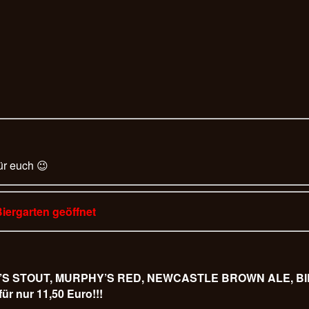
ür euch 😉
Biergarten geöffnet
URPHY’S STOUT, MURPHY’S RED, NEWCASTLE BROWN ALE,
 nur 11,50 Euro!!!