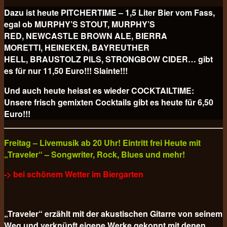
Dazu ist heute PITCHERTIME – 1,5 Liter Bier vom Fass,
egal ob MURPHY’S STOUT, MURPHY’S
RED, NEWCASTLE BROWN ALE, BIERRA
MORETTI, HEINEKEN, BAYREUTHER
HELL, BRAUSTOLZ PILS, STRONGBOW CIDER… gibt
es für nur 11,50 Euro!!! Slainte!!!
Und auch heute heisst es wieder COCKTAILTIME:
Unsere frisch gemixten Cocktails gibt es heute für
6,50
Euro!!!
Freitag – Livemusik ab 20 Uhr! Eintritt frei Heute mit
„Traveler“ – Songwriter, Rock, Blues und mehr!
-> bei schönem Wetter im Biergarten
„Traveler“ erzählt mit der akustischen Gitarre von seinem
Weg und verknüpft eigene Werke gekonnt mit denen