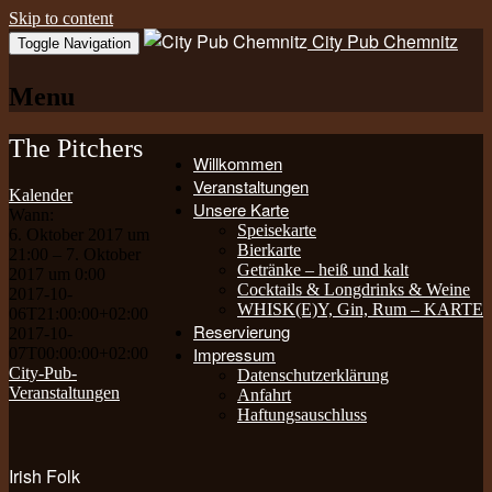
Skip to content
City Pub Chemnitz
Toggle Navigation
Menu
The Pitchers
Willkommen
Veranstaltungen
Kalender
Unsere Karte
Wann:
Speisekarte
6. Oktober 2017 um
Bierkarte
21:00 – 7. Oktober
Getränke – heiß und kalt
2017 um 0:00
Cocktails & Longdrinks & Weine
2017-10-
WHISK(E)Y, Gin, Rum – KARTE
06T21:00:00+02:00
Reservierung
2017-10-
Impressum
07T00:00:00+02:00
City-Pub-
Datenschutzerklärung
Veranstaltungen
Anfahrt
Haftungsauschluss
Irish Folk