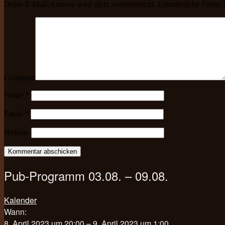
Deine E-Mail-Adresse wird nicht veröffentlicht.
Erforderliche Felder 
Comment
Name
*
Email
*
Website
Pub-Programm 03.08. – 09.08.
Kalender
Wann:
8. April 2023 um 20:00 – 9. April 2023 um 1:00