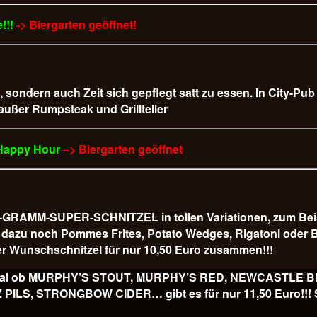
!!!
-> Biergarten geöffnet!
t, sondern auch Zeit sich gepflegt satt zu essen. In City-Pu
 außer Rumpsteak und Grillteller
 Happy Hour
–> Biergarten geöffnet
AMM-SUPER-SCHNITZEL in tollen Variationen, zum Beispiel
 es dazu noch Pommes Frites, Potato Wedges, Rigatoni od
r Wunschschnitzel für nur 10,50 Euro
zusammen!!!
ss, egal ob MURPHY’S STOUT, MURPHY’S RED, NEWCASTLE
, STRONGBOW CIDER… gibt es für nur 11,50 Euro!!! Sl