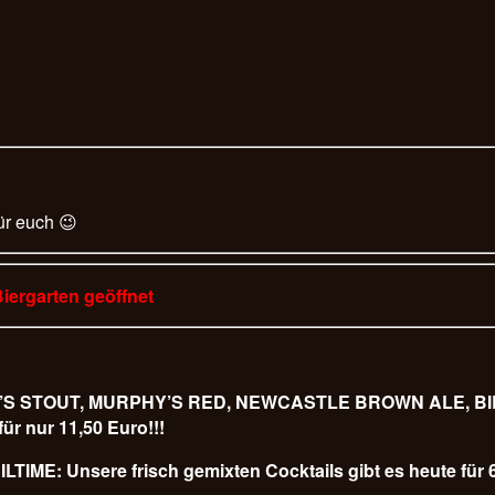
ür euch 😉
Biergarten geöffnet
URPHY’S STOUT, MURPHY’S RED, NEWCASTLE BROWN ALE,
 nur 11,50 Euro!!!
LTIME: Unsere frisch gemixten Cocktails gibt es heute für 6