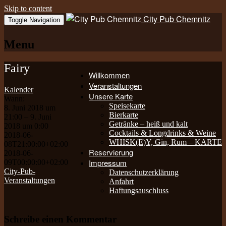
Skip to content
City Pub Chemnitz
Toggle Navigation
Menu
Fairy
Willkommen
Veranstaltungen
Kalender
Unsere Karte
Wann:
Speisekarte
8. Juni 2018 um
Bierkarte
21:00 – 9. Juni
Getränke – heiß und kalt
2018 um 0:00
Cocktails & Longdrinks & Weine
2018-06-
WHISK(E)Y, Gin, Rum – KARTE
08T21:00:00+02:00
Reservierung
2018-06-
Impressum
09T00:00:00+02:00
City-Pub-
Datenschutzerklärung
Veranstaltungen
Anfahrt
Haftungsauschluss
Schreibe einen Kommentar