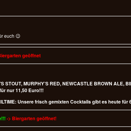
ür euch 😉
Biergarten geöffnet
URPHY’S STOUT, MURPHY’S RED, NEWCASTLE BROWN ALE,
 nur 11,50 Euro!!!
LTIME: Unsere frisch gemixten Cocktails gibt es heute für 6
!!!
-> Biergarten geöffnet!