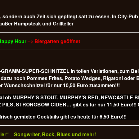
t, sondern auch Zeit sich gepflegt satt zu essen. In City-Pu
 außer Rumpsteak und Grillteller
 Happy Hour
–> Biergarten geöffnet
AMM-SUPER-SCHNITZEL in tollen Variationen, zum Beispiel
 es dazu noch Pommes Frites, Potato Wedges, Rigatoni od
r Wunschschnitzel für nur 10,50 Euro
zusammen!!!
ss, egal ob MURPHY’S STOUT, MURPHY’S RED, NEWCASTLE
, STRONGBOW CIDER… gibt es für nur 11,50 Euro!!! Sl
isch gemixten Cocktails gibt es heute für
6,50 Euro!!!
veler“ – Songwriter, Rock, Blues und mehr!