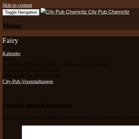
Skip to content
City Pub Chemnitz
Toggle Navigation
Menu
Fairy
Kalender
Wann:
5. Oktober 2019 um 21:00 – 6. Oktober 2019 um 0:00
2019-10-05T21:00:00+02:00
2019-10-06T00:00:00+02:00
City-Pub-Veranstaltungen
Schreibe einen Kommentar
Deine E-Mail-Adresse wird nicht veröffentlicht.
Erforderliche Felder 