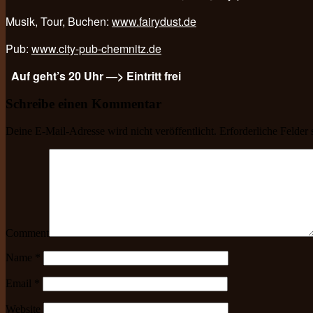
Musik, Tour, Buchen:
www.fairydust.de
Pub:
www.city-pub-chemnitz.de
Auf geht’s 20 Uhr —> Eintritt frei
Schreibe einen Kommentar
Deine E-Mail-Adresse wird nicht veröffentlicht.
Erforderliche Felder 
Comment
Name
*
Email
*
Website