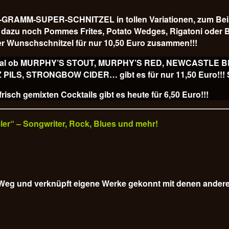
AMM-SUPER-SCHNITZEL in tollen Variationen, zum Beispiel
 es dazu noch Pommes Frites, Potato Wedges, Rigatoni od
r Wunschschnitzel für nur 10,50 Euro
zusammen!!!
ss, egal ob MURPHY’S STOUT, MURPHY’S RED, NEWCASTLE
, STRONGBOW CIDER… gibt es für nur 11,50 Euro!!! Sl
isch gemixten Cocktails gibt es heute für
6,50 Euro!!!
veler“ – Songwriter, Rock, Blues und mehr!
em Weg und verknüpft eigene Werke gekonnt mit denen ander