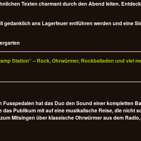
nlichen Texten charmant durch den Abend leiten. Entdecke
l gedanklich ans Lagerfeuer entführen werden und eine Sich
iergarten
„Tramp Station“ – Rock, Ohrwürmer, Rockballaden und viel m
hen Fusspedalen hat das Duo den Sound einer kompletten B
s Publikum mit auf eine musikalische Reise, die nicht so 
 zum Mitsingen über klassische Ohrwürmer aus dem Radio, 