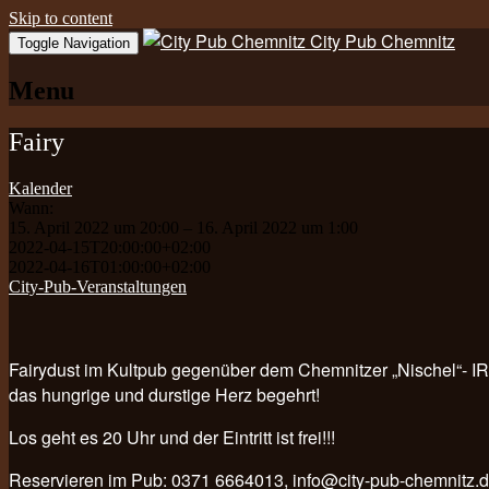
Skip to content
City Pub Chemnitz
Toggle Navigation
Menu
Fairy
Kalender
Wann:
15. April 2022 um 20:00 – 16. April 2022 um 1:00
2022-04-15T20:00:00+02:00
2022-04-16T01:00:00+02:00
City-Pub-Veranstaltungen
Fairydust im Kultpub gegenüber dem Chemnitzer „Nischel
das hungrige und durstige Herz begehrt!
Los geht es 20 Uhr und der Eintritt ist frei!!!
Reservieren im Pub: 0371 6664013, info@city-pub-chemnitz.