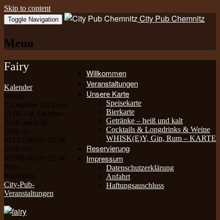
Skip to content
City Pub Chemnitz
Toggle Navigation
Menu
Fairy
Willkommen
Veranstaltungen
Kalender
Unsere Karte
Wann:
Speisekarte
7. Oktober 2016 um
Bierkarte
21:00 – 8. Oktober
Getränke – heiß und kalt
2016 um 0:00
Cocktails & Longdrinks & Weine
2016-10-
WHISK(E)Y, Gin, Rum – KARTE
07T21:00:00+02:00
Reservierung
2016-10-
Impressum
08T00:00:00+02:00
Preis:
Datenschutzerklärung
Kostenlos
Anfahrt
City-Pub-
Haftungsauschluss
Veranstaltungen