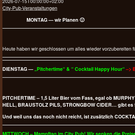
2026-07-15T00:00:00+02:00
City-Pub-Veranstaltungen
MONTAG — wir Planen 🙂
Heute haben wir geschlossen um alles wieder vorzubereiten f
DIENSTAG —
„Pitchertime“ & “ Cocktail Happy Hour“
–> 
PITCHERTIME – 1,5 Liter Bier vom Fass, egal ob M
HELL, BRAUSTOLZ PILS, STRONGBOW CIDER… gibt es für
Und weil uns das noch nicht reicht, ist zusätzlich COCKTAI
MITTWOCH – Mampftag im City Pub! Wir senken die Preise