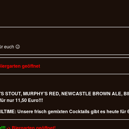
ür euch 😉
Biergarten geöffnet
URPHY’S STOUT, MURPHY’S RED, NEWCASTLE BROWN ALE,
 nur 11,50 Euro!!!
LTIME: Unsere frisch gemixten Cocktails gibt es heute für 6
!!!
-> Biergarten geöffnet!