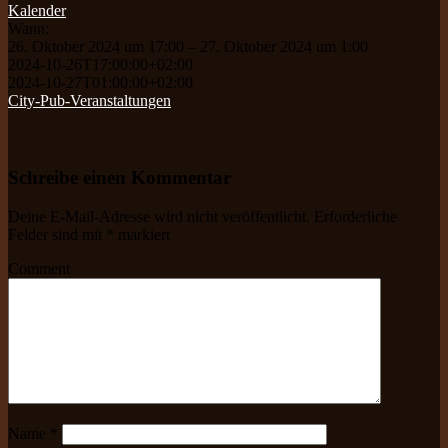
Kalender
Wann:
26. Oktober 2024 um 17:00 – 27. Oktober 2024 um 1:00
2024-10-26T17:00:00+02:00
2024-10-27T01:00:00+02:00
City-Pub-Veranstaltungen
Schreibe einen Kommentar
Deine E-Mail-Adresse wird nicht veröffentlicht.
Erforderliche
Felder sind mit
*
markiert
Comment
Name
*