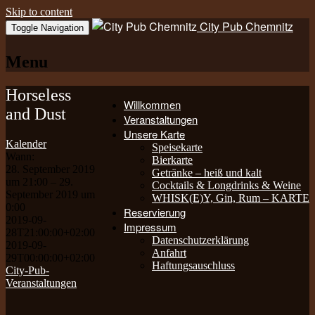
Skip to content
City Pub Chemnitz
Toggle Navigation
Menu
Horseless
Willkommen
and Dust
Veranstaltungen
Unsere Karte
Kalender
Speisekarte
Wann:
Bierkarte
28. September 2019
Getränke – heiß und kalt
um 21:00 – 29.
Cocktails & Longdrinks & Weine
September 2019 um
WHISK(E)Y, Gin, Rum – KARTE
0:00
Reservierung
2019-09-
Impressum
28T21:00:00+02:00
Datenschutzerklärung
2019-09-
Anfahrt
29T00:00:00+02:00
Haftungsauschluss
City-Pub-
Veranstaltungen