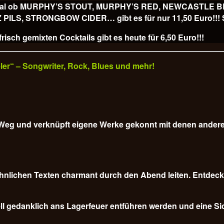
ss, egal ob MURPHY’S STOUT, MURPHY’S RED, NEWCASTLE
, STRONGBOW CIDER… gibt es für nur 11,50 Euro!!! Sl
isch gemixten Cocktails gibt es heute für
6,50 Euro!!!
veler“ – Songwriter, Rock, Blues und mehr!
em Weg und verknüpft eigene Werke gekonnt mit denen ander
nlichen Texten charmant durch den Abend leiten. Entdecke
l gedanklich ans Lagerfeuer entführen werden und eine Sich