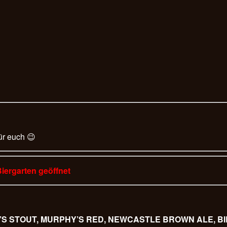
ür euch 😉
Biergarten geöffnet
URPHY’S STOUT, MURPHY’S RED, NEWCASTLE BROWN ALE,