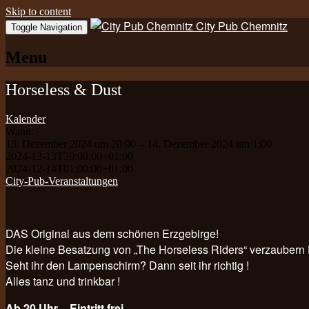
Skip to content
City Pub Chemnitz
Toggle Navigation
Menu
Horseless & Dust
Kalender
Wann:
13. Dezember 2024 um 20:00 – 14. Dezember 2024 um 1:00
2024-12-13T20:00:00+01:00
2024-12-14T01:00:00+01:00
City-Pub-Veranstaltungen
DAS Original aus dem schönen Erzgebirge!
Die kleine Besatzung von „The Horseless Riders“ verzaube
Seht ihr den Lampenschirm? Dann seit ihr richtig !
Alles tanz und trinkbar !
Ab 20 Uhr – Eintritt frei