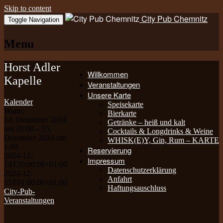
Skip to content
City Pub Chemnitz
Toggle Navigation
Menu
Horst Adler
Willkommen
Kapelle
Veranstaltungen
Unsere Karte
Kalender
Speisekarte
Wann:
Bierkarte
14. Dezember 2024
Getränke – heiß und kalt
um 20:00 – 15.
Cocktails & Longdrinks & Weine
Dezember 2024 um
WHISK(E)Y, Gin, Rum – KARTE
1:00
Reservierung
2024-12-
Impressum
14T20:00:00+01:00
Datenschutzerklärung
2024-12-
Anfahrt
15T01:00:00+01:00
Haftungsauschluss
City-Pub-
Veranstaltungen