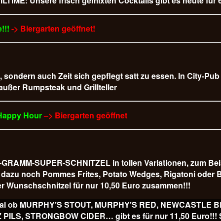
LTIME: Unsere frisch gemixten Cocktails gibt es heute für 6
!!!
-> Biergarten geöffnet!
t, sondern auch Zeit sich gepflegt satt zu essen. In City-Pu
 außer Rumpsteak und Grillteller
 Happy Hour
–> Biergarten geöffnet
AMM-SUPER-SCHNITZEL in tollen Variationen, zum Beispiel
 es dazu noch Pommes Frites, Potato Wedges, Rigatoni od
r Wunschschnitzel für nur 10,50 Euro
zusammen!!!
ss, egal ob MURPHY’S STOUT, MURPHY’S RED, NEWCASTLE
, STRONGBOW CIDER… gibt es für nur 11,50 Euro!!! Sl