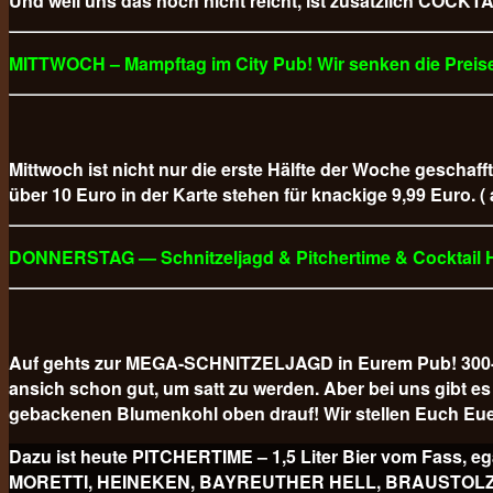
Und weil uns das noch nicht reicht, ist zusätzlich COCKTAI
MITTWOCH – Mampftag im City Pub! Wir senken die Preise
Mittwoch ist nicht nur die erste Hälfte der Woche geschaff
über 10 Euro in der Karte stehen für knackige 9,99 Euro. (
DONNERSTAG — Schnitzeljagd & Pitchertime & Cocktail
Auf gehts zur MEGA-SCHNITZELJAGD in Eurem Pub! 300-GR
ansich schon gut, um satt zu werden. Aber bei uns gibt
gebackenen Blumenkohl oben drauf! Wir stellen Euch Eue
Dazu ist heute PITCHERTIME – 1,5 Liter Bier vom Fa
MORETTI, HEINEKEN, BAYREUTHER HELL, BRAUSTOLZ PILS