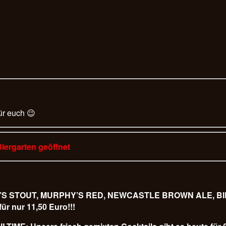
ür euch 😉
Biergarten geöffnet
URPHY’S STOUT, MURPHY’S RED, NEWCASTLE BROWN ALE,
 nur 11,50 Euro!!!