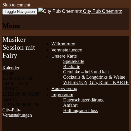
Skip to content
City Pub Chemnitz
Toggle Navigation
Menu
Musiker
Willkommen
Session mit
Veranstaltungen
Fairy
Unsere Karte
Speisekarte
Bierkarte
Kalender
Getränke – heiß und kalt
Wann:
Cocktails & Longdrinks & Weine
21. Juli 2021 um
WHISK(E)Y, Gin, Rum – KARTE
20:00 – 23:00
Reservierung
2021-07-
Impressum
21T20:00:00+02:00
2021-07-
Datenschutzerklärung
21T23:00:00+02:00
Anfahrt
City-Pub-
Haftungsauschluss
Veranstaltungen