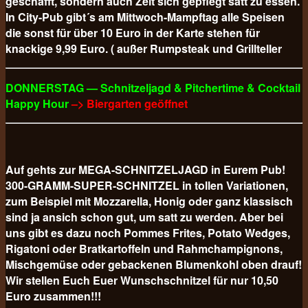
geschafft, sondern auch Zeit sich gepflegt satt zu essen.
In City-Pub gibt´s am Mittwoch-Mampftag alle Speisen
die sonst für über 10 Euro in der Karte stehen für
knackige 9,99 Euro. ( außer Rumpsteak und Grillteller
DONNERSTAG — Schnitzeljagd & Pitchertime & Cocktail
Happy Hour
–> Biergarten geöffnet
Auf gehts zur MEGA-SCHNITZELJAGD in Eurem Pub!
300-GRAMM-SUPER-SCHNITZEL in tollen Variationen,
zum Beispiel mit Mozzarella, Honig oder ganz klassisch
sind ja ansich schon gut, um satt zu werden. Aber bei
uns gibt es dazu noch Pommes Frites, Potato Wedges,
Rigatoni oder Bratkartoffeln und Rahmchampignons,
Mischgemüse oder gebackenen Blumenkohl oben drauf!
Wir stellen Euch Euer Wunschschnitzel für nur 10,50
Euro
zusammen!!!