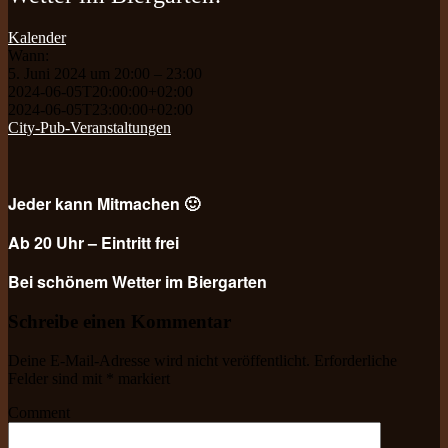
Kalender
Wann:
5. Juni 2024 um 20:00 – 23:00
2024-06-05T20:00:00+02:00
2024-06-05T23:00:00+02:00
City-Pub-Veranstaltungen
Jeder kann Mitmachen 🙂
Ab 20 Uhr – Eintritt frei
Bei schönem Wetter im Biergarten
Schreibe einen Kommentar
Deine E-Mail-Adresse wird nicht veröffentlicht.
Erforderliche
Felder sind mit
*
markiert
Comment