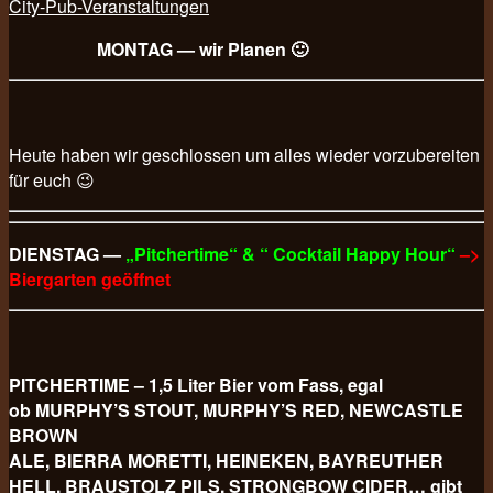
City-Pub-Veranstaltungen
MONTAG — wir Planen 🙂
Heute haben wir geschlossen um alles wieder vorzubereiten
für euch 😉
DIENSTAG —
„Pitchertime“ & “ Cocktail Happy Hour“
–>
Biergarten geöffnet
PITCHERTIME – 1,5 Liter Bier vom Fass, egal
ob MURPHY’S STOUT, MURPHY’S RED, NEWCASTLE
BROWN
ALE, BIERRA MORETTI, HEINEKEN, BAYREUTHER
HELL, BRAUSTOLZ PILS, STRONGBOW CIDER… gibt