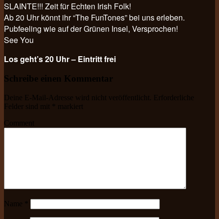
SLAINTE!!! Zeit für Echten Irish Folk!
Ab 20 Uhr könnt ihr “The FunTones” bei uns erleben.
Pubfeeling wie auf der Grünen Insel, Versprochen!
See You
Los geht’s 20 Uhr – Eintritt frei
Schreibe einen Kommentar
Deine E-Mail-Adresse wird nicht veröffentlicht.
Erforderliche
Felder sind mit
*
markiert
Comment
Name
*