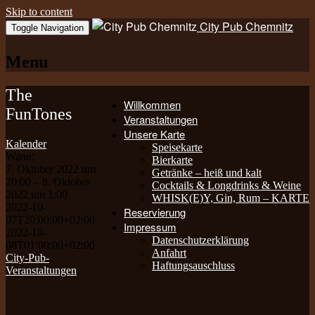
Skip to content
City Pub Chemnitz
Toggle Navigation
Menu
The
Willkommen
FunTones
Veranstaltungen
Unsere Karte
Kalender
Speisekarte
Wann:
Bierkarte
7. Oktober 2022 um
Getränke – heiß und kalt
20:00 – 8. Oktober
Cocktails & Longdrinks & Weine
2022 um 1:00
WHISK(E)Y, Gin, Rum – KARTE
2022-10-
Reservierung
07T20:00:00+02:00
Impressum
2022-10-
Datenschutzerklärung
08T01:00:00+02:00
Anfahrt
City-Pub-
Haftungsauschluss
Veranstaltungen