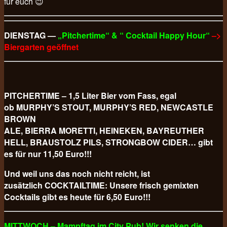
für euch 😉
DIENSTAG —
„Pitchertime“ & “ Cocktail Happy Hour“
–>
Biergarten geöffnet
PITCHERTIME – 1,5 Liter Bier vom Fass, egal
ob MURPHY’S STOUT, MURPHY’S RED, NEWCASTLE
BROWN
ALE, BIERRA MORETTI, HEINEKEN, BAYREUTHER
HELL, BRAUSTOLZ PILS, STRONGBOW CIDER… gibt
es für nur 11,50 Euro!!!
Und weil uns das noch nicht reicht, ist
zusätzlich COCKTAILTIME: Unsere frisch gemixten
Cocktails gibt es heute für 6,50 Euro!!!
MITTWOCH – Mampftag im City Pub! Wir senken die