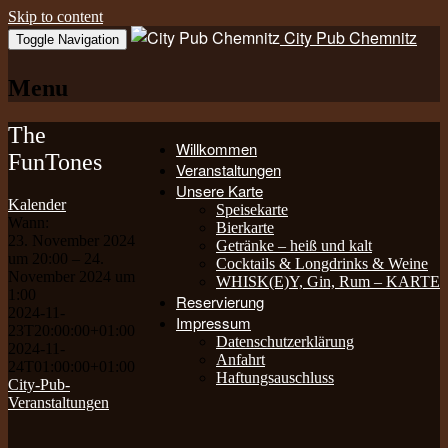
Skip to content
City Pub Chemnitz
Toggle Navigation
Menu
The
Willkommen
FunTones
Veranstaltungen
Unsere Karte
Kalender
Speisekarte
Wann:
Bierkarte
23. November 2024
Getränke – heiß und kalt
um 20:00 – 24.
Cocktails & Longdrinks & Weine
November 2024 um
WHISK(E)Y, Gin, Rum – KARTE
1:00
Reservierung
2024-11-
Impressum
23T20:00:00+01:00
Datenschutzerklärung
2024-11-
Anfahrt
24T01:00:00+01:00
Haftungsauschluss
City-Pub-
Veranstaltungen