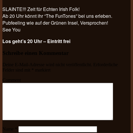
SLAINTE!!! Zeit für Echten Irish Folk!
Ab 20 Uhr könnt ihr “The FunTones” bei uns erleben.
Pubfeeling wie auf der Grünen Insel, Versprochen!
See You
Los geht’s 20 Uhr – Eintritt frei
Schreibe einen Kommentar
Deine E-Mail-Adresse wird nicht veröffentlicht.
Erforderliche
Felder sind mit
*
markiert
Comment
Name
*