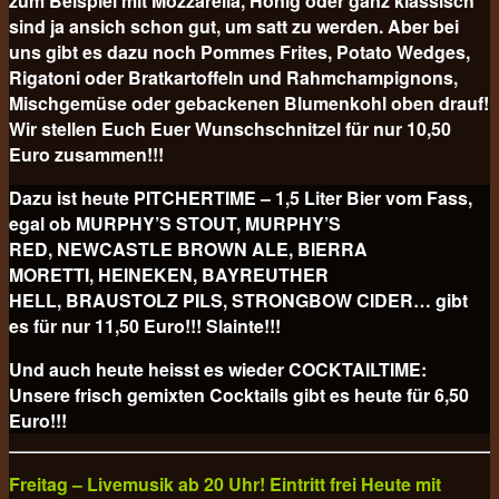
zum Beispiel mit Mozzarella, Honig oder ganz klassisch
sind ja ansich schon gut, um satt zu werden. Aber bei
uns gibt es dazu noch Pommes Frites, Potato Wedges,
Rigatoni oder Bratkartoffeln und Rahmchampignons,
Mischgemüse oder gebackenen Blumenkohl oben drauf!
Wir stellen Euch Euer Wunschschnitzel für nur 10,50
Euro
zusammen!!!
Dazu ist heute PITCHERTIME – 1,5 Liter Bier vom Fass,
egal ob MURPHY’S STOUT, MURPHY’S
RED, NEWCASTLE BROWN ALE, BIERRA
MORETTI, HEINEKEN, BAYREUTHER
HELL, BRAUSTOLZ PILS, STRONGBOW CIDER… gibt
es für nur 11,50 Euro!!! Slainte!!!
Und auch heute heisst es wieder COCKTAILTIME:
Unsere frisch gemixten Cocktails gibt es heute für
6,50
Euro!!!
Freitag – Livemusik ab 20 Uhr! Eintritt frei Heute mit