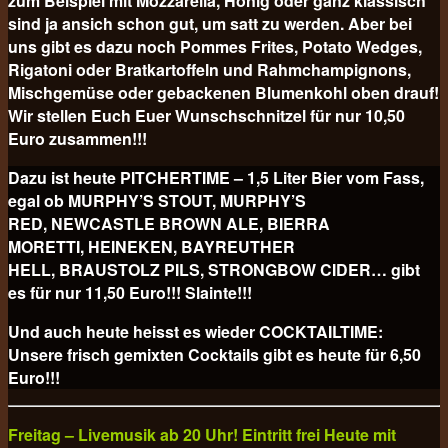
zum Beispiel mit Mozzarella, Honig oder ganz klassisch
sind ja ansich schon gut, um satt zu werden. Aber bei
uns gibt es dazu noch Pommes Frites, Potato Wedges,
Rigatoni oder Bratkartoffeln und Rahmchampignons,
Mischgemüse oder gebackenen Blumenkohl oben drauf!
Wir stellen Euch Euer Wunschschnitzel für nur 10,50
Euro
zusammen!!!
Dazu ist heute PITCHERTIME – 1,5 Liter Bier vom Fass,
egal ob MURPHY’S STOUT, MURPHY’S
RED, NEWCASTLE BROWN ALE, BIERRA
MORETTI, HEINEKEN, BAYREUTHER
HELL, BRAUSTOLZ PILS, STRONGBOW CIDER… gibt
es für nur 11,50 Euro!!! Slainte!!!
Und auch heute heisst es wieder COCKTAILTIME:
Unsere frisch gemixten Cocktails gibt es heute für
6,50
Euro!!!
Freitag – Livemusik ab 20 Uhr! Eintritt frei Heute mit