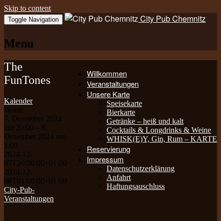
Skip to content
City Pub Chemnitz
Toggle Navigation
Menu
The
Willkommen
FunTones
Veranstaltungen
Unsere Karte
Kalender
Speisekarte
Wann:
Bierkarte
7. Dezember 2024
Getränke – heiß und kalt
um 20:00 – 8.
Cocktails & Longdrinks & Weine
Dezember 2024 um
WHISK(E)Y, Gin, Rum – KARTE
1:00
Reservierung
2024-12-
Impressum
07T20:00:00+01:00
Datenschutzerklärung
2024-12-
Anfahrt
08T01:00:00+01:00
Haftungsauschluss
City-Pub-
Veranstaltungen