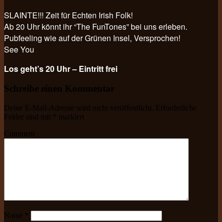
SLAINTE!!! Zeit für Echten Irish Folk!
Ab 20 Uhr könnt ihr “The FunTones” bei uns erleben.
Pubfeeling wie auf der Grünen Insel, Versprochen!
See You
Los geht’s 20 Uhr – Eintritt frei
Schreibe einen Kommentar
Deine E-Mail-Adresse wird nicht veröffentlicht.
Erforderliche
Felder sind mit
*
markiert
Comment
Name
*