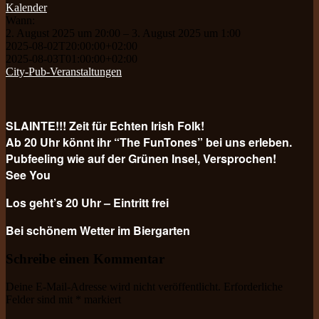
Kalender
Wann:
2. August 2025 um 20:00 – 3. August 2025 um 1:00
2025-08-02T20:00:00+02:00
2025-08-03T01:00:00+02:00
City-Pub-Veranstaltungen
SLAINTE!!! Zeit für Echten Irish Folk!
Ab 20 Uhr könnt ihr “The FunTones” bei uns erleben.
Pubfeeling wie auf der Grünen Insel, Versprochen!
See You
Los geht’s 20 Uhr – Eintritt frei
Bei schönem Wetter im Biergarten
Schreibe einen Kommentar
Deine E-Mail-Adresse wird nicht veröffentlicht.
Erforderliche
Felder sind mit
*
markiert