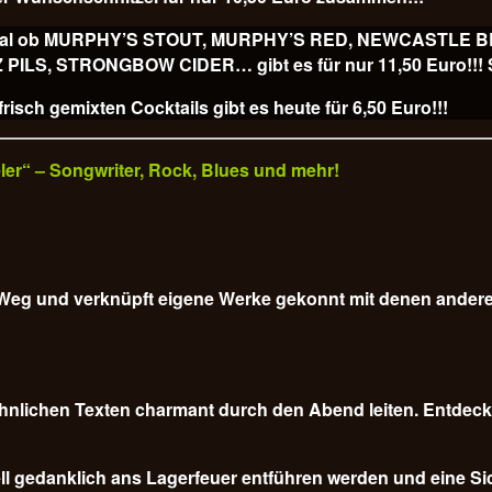
ss, egal ob MURPHY’S STOUT, MURPHY’S RED, NEWCASTLE
, STRONGBOW CIDER… gibt es für nur 11,50 Euro!!! Sl
isch gemixten Cocktails gibt es heute für
6,50 Euro!!!
veler“ – Songwriter, Rock, Blues und mehr!
em Weg und verknüpft eigene Werke gekonnt mit denen ander
nlichen Texten charmant durch den Abend leiten. Entdecke
l gedanklich ans Lagerfeuer entführen werden und eine Sich