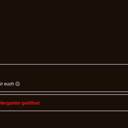
ür euch 😉
Biergarten geöffnet