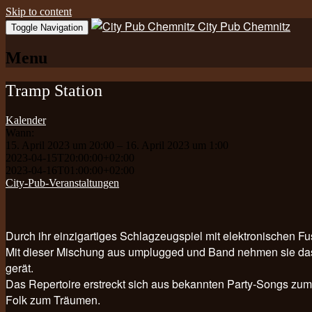
Skip to content
City Pub Chemnitz
Toggle Navigation
Menu
Tramp Station
Kalender
Wann:
15. April 2023 um 20:00 – 16. April 2023 um 1:00
2023-04-15T20:00:00+02:00
2023-04-16T01:00:00+02:00
City-Pub-Veranstaltungen
Durch ihr einzigartiges Schlagzeugspiel mit elektronischen 
Mit dieser Mischung aus umplugged und Band nehmen sie das P
gerät.
Das Repertoire erstreckt sich aus bekannten Party-Songs zum
Folk zum Träumen.