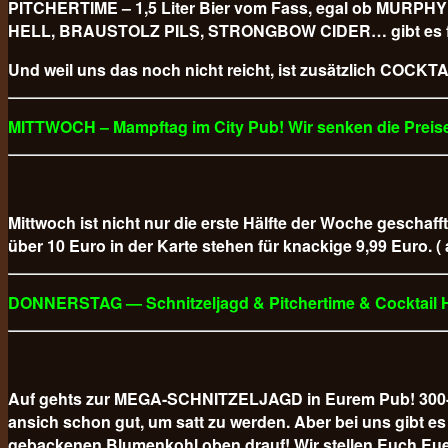
PITCHERTIME – 1,5 Liter Bier vom Fass, egal ob M
HELL, BRAUSTOLZ PILS, STRONGBOW CIDER… gibt es für
Und weil uns das noch nicht reicht, ist zusätzlich COCKTAI
MITTWOCH – Mampftag im City Pub! Wir senken die Preise
Mittwoch ist nicht nur die erste Hälfte der Woche geschaff
über 10 Euro in der Karte stehen für knackige 9,99 Euro. (
DONNERSTAG — Schnitzeljagd & Pitchertime & Cocktail
Auf gehts zur MEGA-SCHNITZELJAGD in Eurem Pub! 300-GR
ansich schon gut, um satt zu werden. Aber bei uns gibt
gebackenen Blumenkohl oben drauf! Wir stellen Euch Eue