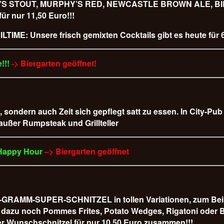
URPHY’S STOUT, MURPHY’S RED, NEWCASTLE BROWN ALE,
 nur 11,50 Euro!!!
LTIME: Unsere frisch gemixten Cocktails gibt es heute für 6
!!!
-> Biergarten geöffnet!
t, sondern auch Zeit sich gepflegt satt zu essen. In City-Pu
 außer Rumpsteak und Grillteller
 Happy Hour
–> Biergarten geöffnet
AMM-SUPER-SCHNITZEL in tollen Variationen, zum Beispiel
 es dazu noch Pommes Frites, Potato Wedges, Rigatoni od
r Wunschschnitzel für nur 10,50 Euro
zusammen!!!