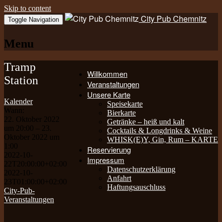
Skip to content
City Pub Chemnitz
Toggle Navigation
Menu
Tramp
Willkommen
Station
Veranstaltungen
Unsere Karte
Kalender
Speisekarte
Wann:
Bierkarte
22. Oktober 2022
Getränke – heiß und kalt
um 20:00 – 23.
Cocktails & Longdrinks & Weine
Oktober 2022 um
WHISK(E)Y, Gin, Rum – KARTE
1:00
Reservierung
2022-10-
Impressum
22T20:00:00+02:00
Datenschutzerklärung
2022-10-
Anfahrt
23T01:00:00+02:00
Haftungsauschluss
City-Pub-
Veranstaltungen