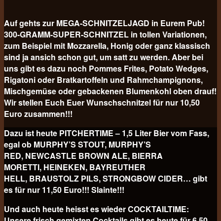
Auf gehts zur MEGA-SCHNITZELJAGD in Eurem Pub!
300-GRAMM-SUPER-SCHNITZEL in tollen Variationen,
zum Beispiel mit Mozzarella, Honig oder ganz klassisch
sind ja ansich schon gut, um satt zu werden. Aber bei
uns gibt es dazu noch Pommes Frites, Potato Wedges,
Rigatoni oder Bratkartoffeln und Rahmchampignons,
Mischgemüse oder gebackenen Blumenkohl oben drauf!
Wir stellen Euch Euer Wunschschnitzel für nur 10,50
Euro
zusammen!!!
Dazu ist heute PITCHERTIME – 1,5 Liter Bier vom Fass,
egal ob MURPHY’S STOUT, MURPHY’S
RED, NEWCASTLE BROWN ALE, BIERRA
MORETTI, HEINEKEN, BAYREUTHER
HELL, BRAUSTOLZ PILS, STRONGBOW CIDER… gibt
es für nur 11,50 Euro!!! Slainte!!!
Und auch heute heisst es wieder COCKTAILTIME:
Unsere frisch gemixten Cocktails gibt es heute für
6,50