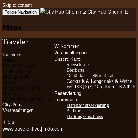
Skip to content
City Pub Chemnitz
Toggle Navigation
Menu
Traveler
Willkommen
Veranstaltungen
Kalender
Unsere Karte
Wann:
Speisekarte
12. Juli 2019 um
Bierkarte
21:00 – 13. Juli
Getränke – heiß und kalt
2019 um 0:00
Cocktails & Longdrinks & Weine
2019-07-
WHISK(E)Y, Gin, Rum – KARTE
12T21:00:00+02:00
Reservierung
2019-07-
Impressum
13T00:00:00+02:00
City-Pub-
Datenschutzerklärung
Veranstaltungen
Anfahrt
Haftungsauschluss
Info’s :
www.traveler-live.jimdo.com