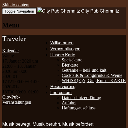
Skip to content
City Pub Chemnitz
Toggle Navigation
Menu
Traveler
Willkommen
Veranstaltungen
Kalender
Unsere Karte
Wann:
Speisekarte
17. Januar 2020 um
Bierkarte
21:00 – 18. Januar
Getränke – heiß und kalt
2020 um 0:00
Cocktails & Longdrinks & Weine
2020-01-
WHISK(E)Y, Gin, Rum – KARTE
17T21:00:00+01:00
Reservierung
2020-01-
Impressum
18T00:00:00+01:00
City-Pub-
Datenschutzerklärung
Veranstaltungen
Anfahrt
Haftungsauschluss
Musik bewegt. Musik berührt. Musik befördert.