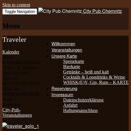
Skip to content
City Pub Chemnitz
Toggle Navigation
Menu
Traveler
Willkommen
Veranstaltungen
Kalender
Unsere Karte
Wann:
Speisekarte
8. Oktober 2016 um
Bierkarte
21:00 – 9. Oktober
Getränke – heiß und kalt
2016 um 0:00
Cocktails & Longdrinks & Weine
2016-10-
WHISK(E)Y, Gin, Rum – KARTE
08T21:00:00+02:00
Reservierung
2016-10-
Impressum
09T00:00:00+02:00
Preis:
Datenschutzerklärung
Kostenlos
Anfahrt
City-Pub-
Haftungsauschluss
Veranstaltungen