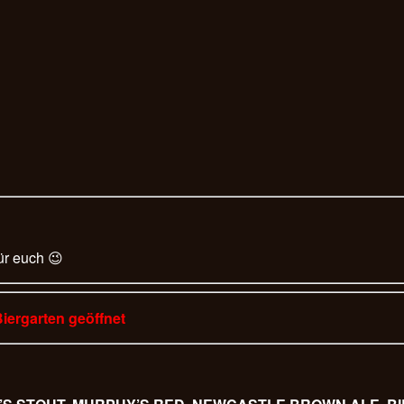
ür euch 😉
Biergarten geöffnet