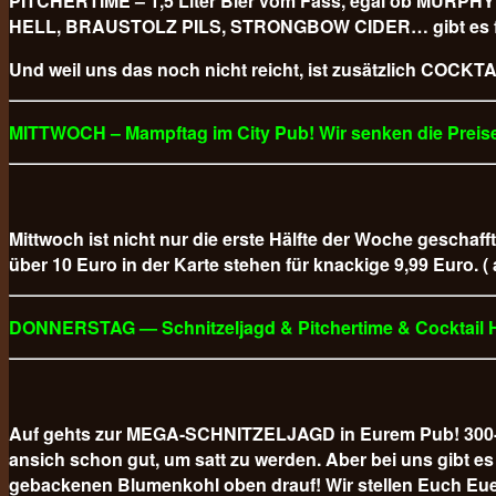
PITCHERTIME – 1,5 Liter Bier vom Fass, egal ob M
HELL, BRAUSTOLZ PILS, STRONGBOW CIDER… gibt es für
Und weil uns das noch nicht reicht, ist zusätzlich COCKTAI
MITTWOCH – Mampftag im City Pub! Wir senken die Preise
Mittwoch ist nicht nur die erste Hälfte der Woche geschaff
über 10 Euro in der Karte stehen für knackige 9,99 Euro. (
DONNERSTAG — Schnitzeljagd & Pitchertime & Cocktail
Auf gehts zur MEGA-SCHNITZELJAGD in Eurem Pub! 300-GR
ansich schon gut, um satt zu werden. Aber bei uns gibt
gebackenen Blumenkohl oben drauf! Wir stellen Euch Eue