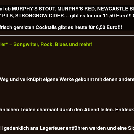
ss, egal ob MURPHY’S STOUT, MURPHY’S RED, NEWCASTLE
, STRONGBOW CIDER… gibt es für nur 11,50 Euro!!! Sl
isch gemixten Cocktails gibt es heute für
6,50 Euro!!!
veler“ – Songwriter, Rock, Blues und mehr!
em Weg und verknüpft eigene Werke gekonnt mit denen ander
nlichen Texten charmant durch den Abend leiten. Entdecke
l gedanklich ans Lagerfeuer entführen werden und eine Sich