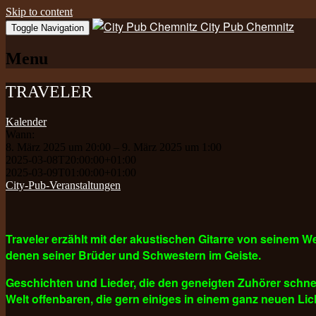
Skip to content
City Pub Chemnitz
Toggle Navigation
Menu
TRAVELER
Kalender
Wann:
8. März 2025 um 20:00 – 9. März 2025 um 1:00
2025-03-08T20:00:00+01:00
2025-03-09T01:00:00+01:00
City-Pub-Veranstaltungen
Traveler erzählt mit der akustischen Gitarre von seinem 
denen seiner Brüder und Schwestern im Geiste.
Geschichten und Lieder, die den geneigten Zuhörer schnel
Welt offenbaren, die gern einiges in einem ganz neuen Lic