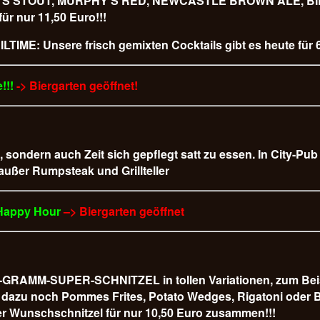
URPHY’S STOUT, MURPHY’S RED, NEWCASTLE BROWN ALE,
 nur 11,50 Euro!!!
LTIME: Unsere frisch gemixten Cocktails gibt es heute für 6
!!!
-> Biergarten geöffnet!
t, sondern auch Zeit sich gepflegt satt zu essen. In City-Pu
 außer Rumpsteak und Grillteller
 Happy Hour
–> Biergarten geöffnet
AMM-SUPER-SCHNITZEL in tollen Variationen, zum Beispiel
 es dazu noch Pommes Frites, Potato Wedges, Rigatoni od
r Wunschschnitzel für nur 10,50 Euro
zusammen!!!