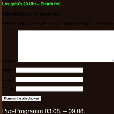
Los geht’s 20 Uhr – Eintritt frei
Schreibe einen Kommentar
Deine E-Mail-Adresse wird nicht veröffentlicht.
Erforderliche Felder 
Comment
Name
*
Email
*
Website
Pub-Programm 03.08. – 09.08.