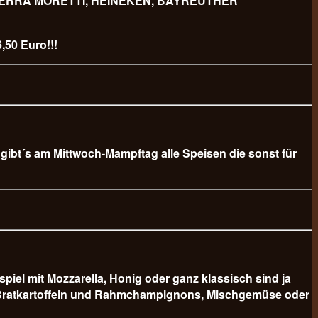
 BIERRA MORETTI, HEINEKEN, BAYREUTHER
,50 Euro!!!
b gibt´s am Mittwoch-Mampftag alle Speisen die sonst für
 mit Mozzarella, Honig oder ganz klassisch sind ja
er Bratkartoffeln und Rahmchampignons, Mischgemüse oder